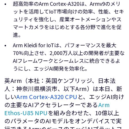
超高効率のArm Cortex-A320は、Armv9のメリ
ットを活用してIoT市場向けの効率、性能、セキ
ュリティを強化し、産業オートメーションやス
マートカメラをはじめとする各分野で進化を促
進。
Arm Kleidi for IoTは、パフォーマンスを最大
70%向上させ、2,000万人以上の開発者が主要な
AIフレームワークとシームレスに統合できるよ
うにし、エッジAI開発を効率化。
英Arm（本社：英国ケンブリッジ、日本法
人：神奈川県横浜市、以下Arm）は本日、新
しい
Arm Cortex-A320 CPU
と、エッジAI向け
の主要なAIアクセラレーターである
Arm
Ethos-U85 NPU
を組み合わせた、10億以上
のパラメータのAIモデルをオンデバイスで実
行できるArmv9ベースのエッジAIプラットフ