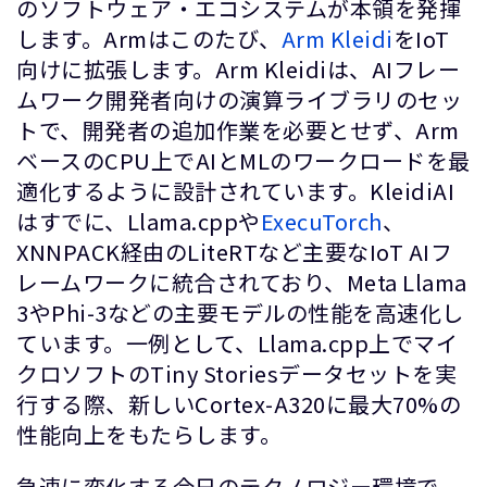
のソフトウェア・エコシステムが本領を発揮
します。Armはこのたび、
Arm Kleidi
をIoT
向けに拡張します。Arm Kleidiは、AIフレー
ムワーク開発者向けの演算ライブラリのセッ
トで、開発者の追加作業を必要とせず、Arm
ベースのCPU上でAIとMLのワークロードを最
適化するように設計されています。KleidiAI
はすでに、Llama.cppや
ExecuTorch
、
XNNPACK経由のLiteRTなど主要なIoT AIフ
レームワークに統合されており、Meta Llama
3やPhi-3などの主要モデルの性能を高速化し
ています。一例として、Llama.cpp上でマイ
クロソフトのTiny Storiesデータセットを実
行する際、新しいCortex-A320に最大70%の
性能向上をもたらします。
急速に変化する今日のテクノロジー環境で