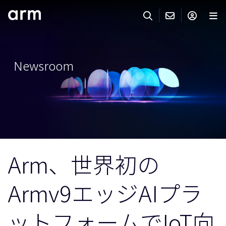
Skip to Main Content
Skip to Footer
ARMのお問い合わせ
ARMアカウント
サーチ
製品
Newsroom
サポート
Armアカウント
IP サポート
分野
ログインしてArmアカウントにアクセスする。
Keil Tools
ログイン
販売
パートナー
企業様向けFlexible Access
Arm、世界初の
IPライセンスのお問い合わせ
開発
その他のお問い合わせ
Armv9エッジAIプラ
Arm Integrity Helpline
サポート&トレーニング
教育関連
ットフォームでIoT向
報道関連