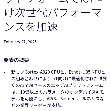
企業情報
人材採用
け次世代パフォーマ
研究連携
ンスを加速
ウェブサイト
IR関連
セキュリティ脆弱性の報告
February 27, 2025
グローバル本社
発表の概要
110 Fulbourn Road
Cambridge, UK
CB1 9NJ
新しいCortex-A320 CPUと、Ethos-U85 NPUと
Tel: + 44(1223) 400 400 [main reception]
の組み合わせによりIoT向けに最適化された世界
Fax: + 44(1223) 400 410
初のArmv9ベースのエッジAIプラットフォーム
全てのオフィスを見る
は、10億以上のパラメータのオンデバイスAIモ
デルを可能にし、AWS、Siemens、ルネサスな
どの業界リーダーが支持。