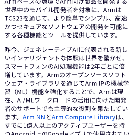
Armベースの環境でArm向け製品を開発する
世界中のモバイル開発者を対象に、Armは
TCS23を通じて、より簡単でシンプル、高速
かつセキュアなソフトウェアの開発を可能に
する各種機能とツールを提供しています。
昨今、ジェネレーティブAIに代表される新し
いインテリジェントな体験は世界を驚かせ、
スマートフォンのAI処理機能は2年ごとに倍
増しています。Armのオープンソースソフト
ウェア・ライブラリを通じてArm IPの機械学
習（ML）機能を強化することで、Armは現
在、AI/MLワークロードの活用に向けた開発
者のサポートでも主導的な役割を果たしてい
ます。
Arm NN
と
Arm Compute Library
は、
すでに1億人以上のアクティブユーザーを持
つAndroid上のGoogleアプリで使用されてい