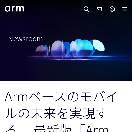
Skip to Main Content
Skip to Footer
ARMのお問い合わせ
ARMアカウント
サーチ
製品
Newsroom
サポート
Armアカウント
IP サポート
分野
ログインしてArmアカウントにアクセスする。
Keil Tools
ログイン
販売
パートナー
企業様向けFlexible Access
Armベースのモバイ
IPライセンスのお問い合わせ
開発
その他のお問い合わせ
ルの未来を実現す
Arm Integrity Helpline
サポート&トレーニング
教育関連
る、 最新版「Arm
報道関連