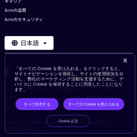
キャリア
Armの品質
Armのセキュリティ
日本語
「すべての Cookie を受け入れる」をクリックすると、
サイトナビゲーションを強化し、サイトの使用状況を分
析し、弊社のマーケティング活動を支援するために、デ
バイスに Cookie を保存することに同意したことになり
サイトのご利用にあたって
利用規約
プライバシーポリシー
ます。
サプライヤー
アクセシビリティ
購読・通知設定
商標
すべて拒否する
すべての Cookie を受け入れる
現代の奴隷制に対するステートメント
用語集
Cookie 設定
Copyright © 1995-2026 Arm Limited (or its affiliates). All
rights reserved.