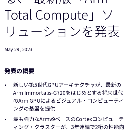
企業情報
人材採用
Total Compute」ソ
研究連携
リューションを発表
ウェブサイト
IR関連
セキュリティ脆弱性の報告
May 29, 2023
グローバル本社
発表の概要
110 Fulbourn Road
Cambridge, UK
CB1 9NJ
新しい第5世代GPUアーキテクチャが、最新の
Tel: + 44(1223) 400 400 [main reception]
Arm Immortalis-G720をはじめとする将来世代
Fax: + 44(1223) 400 410
のArm GPUによるビジュアル・コンピューティ
全てのオフィスを見る
ングの基盤を提供
最も強力なArmv9ベースのCortexコンピューテ
ィング・クラスターが、3年連続で2桁の性能向