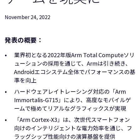
企業情報
人材採用
November 24, 2022
研究連携
ウェブサイト
IR関連
発表の概要
：
セキュリティ脆弱性の報告
業界初となる2022年版Arm Total Computeソリ
ューションの採用を通じて、Armは引き続き、
グローバル本社
Androidエコシステム全体でパフォーマンスの基
110 Fulbourn Road
準を向上
Cambridge, UK
CB1 9NJ
ハードウェアレイトレーシング対応の「Arm
Tel: + 44(1223) 400 400 [main reception]
Immortalis-G715」により、高度なモバイルゲ
Fax: + 44(1223) 400 410
ームで極めてリアルなグラフィックスが実現
全てのオフィスを見る
「Arm Cortex-X3」は、次世代スマートフォン
向けのインテリジェントな電力効率を通じ、フ
ラッグシップ性能向けの演算基盤を提供