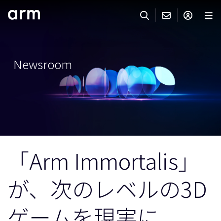
Skip to Main Content
Skip to Footer
ARMのお問い合わせ
ARMアカウント
サーチ
製品
Newsroom
サポート
Armアカウント
IP サポート
分野
ログインしてArmアカウントにアクセスする。
Keil Tools
ログイン
販売
パートナー
企業様向けFlexible Access
「Arm Immortalis」
IPライセンスのお問い合わせ
開発
その他のお問い合わせ
が、次のレベルの3D
Arm Integrity Helpline
サポート&トレーニング
教育関連
ゲームを現実に
報道関連