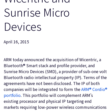
企業情報
人材採用
Sunrise Micro
研究連携
Devices
ウェブサイト
IR関連
セキュリティ脆弱性の報告
April 16, 2015
グローバル本社
ARM today announced the acquisition of Wicentric, a
110 Fulbourn Road
Cambridge, UK
Bluetooth® Smart stack and profile provider, and
CB1 9NJ
Sunrise Micro Devices (SMD), a provider of sub-one volt
Tel: + 44(1223) 400 400 [main reception]
Bluetooth radio intellectual property (IP). Terms of the
Fax: + 44(1223) 400 410
agreements have not been disclosed. The IP of both
全てのオフィスを見る
companies will be integrated to form the
ARM® Cordio®
portfolio
. This portfolio will complement ARM’s
existing processor and physical IP targeting end
markets requiring low-power wireless communications