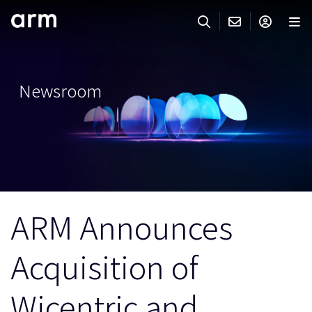
Skip to Main Content
Skip to Footer
ARMのお問い合わせ
ARMアカウント
サーチ
製品
Newsroom
サポート
Armアカウント
IP サポート
分野
ログインしてArmアカウントにアクセスする。
Keil Tools
ログイン
販売
パートナー
企業様向けFlexible Access
ARM Announces
IPライセンスのお問い合わせ
開発
その他のお問い合わせ
Acquisition of
Arm Integrity Helpline
サポート&トレーニング
教育関連
Wicentric and
報道関連