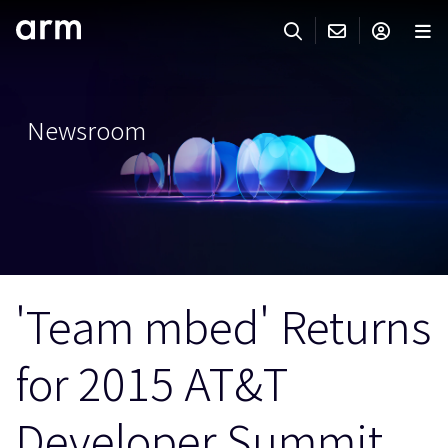
Skip to Main Content
Skip to Footer
ARMのお問い合わせ
ARMアカウント
サーチ
製品
Newsroom
サポート
Armアカウント
IP サポート
分野
ログインしてArmアカウントにアクセスする。
Keil Tools
ログイン
販売
パートナー
企業様向けFlexible Access
'Team mbed' Returns
IPライセンスのお問い合わせ
開発
その他のお問い合わせ
for 2015 AT&T
Arm Integrity Helpline
サポート&トレーニング
教育関連
Developer Summit
報道関連