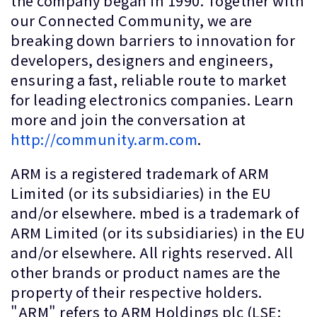
the company began in 1990. Together with
our Connected Community, we are
breaking down barriers to innovation for
developers, designers and engineers,
ensuring a fast, reliable route to market
for leading electronics companies. Learn
more and join the conversation at
http://community.arm.com
.
ARM is a registered trademark of ARM
Limited (or its subsidiaries) in the EU
and/or elsewhere. mbed is a trademark of
ARM Limited (or its subsidiaries) in the EU
and/or elsewhere. All rights reserved. All
other brands or product names are the
property of their respective holders.
"ARM" refers to ARM Holdings plc (LSE: