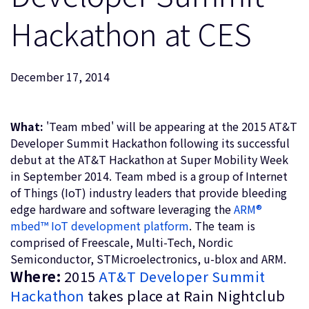
企業情報
人材採用
Hackathon at CES
研究連携
ウェブサイト
December 17, 2014
IR関連
セキュリティ脆弱性の報告
What:
'Team mbed' will be appearing at the 2015 AT&T
Developer Summit Hackathon following its successful
グローバル本社
debut at the AT&T Hackathon at Super Mobility Week
110 Fulbourn Road
in September 2014. Team mbed is a group of Internet
Cambridge, UK
of Things (IoT) industry leaders that provide bleeding
CB1 9NJ
Tel: + 44(1223) 400 400 [main reception]
edge hardware and software leveraging the
ARM®
Fax: + 44(1223) 400 410
mbed™ IoT development platform
. The team is
comprised of Freescale, Multi-Tech, Nordic
全てのオフィスを見る
Semiconductor, STMicroelectronics, u-blox and ARM.
Where:
2015
AT&T Developer Summit
Hackathon
takes place at Rain Nightclub