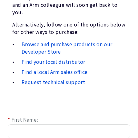
企業情報
and an Arm colleague will soon get back to
人材採用
you.
研究連携
Alternatively, follow one of the options below
ウェブサイト
for other ways to purchase:
IR関連
Browse and purchase products on our
セキュリティ脆弱性の報告
Developer Store
Find your local distributor
グローバル本社
Find a local Arm sales office
110 Fulbourn Road
Cambridge, UK
Request technical support
CB1 9NJ
Tel: + 44(1223) 400 400 [main reception]
Fax: + 44(1223) 400 410
全てのオフィスを見る
*
First Name: