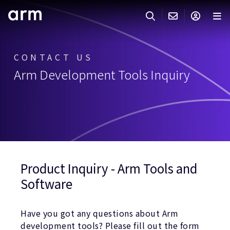
Skip to Main Content
Skip to Footer
ARMのお問い合わせ
ARMアカウント
サーチ
製品
CONTACT US
Arm Development Tools Inquiry
サポート
Armアカウント
IP サポート
分野
ログインしてArmアカウントにアクセスする。
Keil Tools
ログイン
販売
パートナー
企業様向けFlexible Access
IPライセンスのお問い合わせ
開発
Product Inquiry - Arm Tools and
その他のお問い合わせ
Software
Arm Integrity Helpline
サポート&トレーニング
教育関連
Have you got any questions about Arm
development tools? Please fill out the form
報道関連