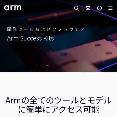
Skip to Main Content
Skip to Footer
ARMのお問い合わせ
ARMアカウント
サーチ
製品
開発ツールおよびソフトウェア
Arm Success Kits
サポート
Armアカウント
IP サポート
分野
ログインしてArmアカウントにアクセスする。
Keil Tools
ログイン
販売
パートナー
企業様向けFlexible Access
IPライセンスのお問い合わせ
開発
その他のお問い合わせ
Armの全てのツールとモデル
Arm Integrity Helpline
サポート&トレーニング
に簡単にアクセス可能
教育関連
報道関連