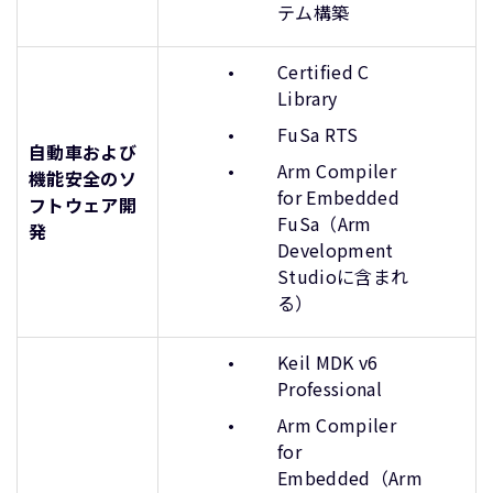
テム構築
Certified C
Library
FuSa RTS
自動車および
Arm Compiler
機能安全のソ
for Embedded
フトウェア開
FuSa（Arm
発
Development
Studioに含まれ
る）
Keil MDK v6
Professional
Arm Compiler
for
Embedded（Arm