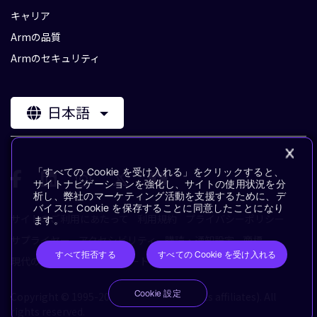
キャリア
Armの品質
Armのセキュリティ
日本語
「すべての Cookie を受け入れる」をクリックすると、
サイトナビゲーションを強化し、サイトの使用状況を分
析し、弊社のマーケティング活動を支援するために、デ
バイスに Cookie を保存することに同意したことになり
サイトのご利用にあたって
利用規約
プライバシーポリシー
ます。
サプライヤー
アクセシビリティ
購読・通知設定
商標
すべて拒否する
すべての Cookie を受け入れる
現代の奴隷制に対するステートメント
用語集
Cookie 設定
Copyright © 1995-2026 Arm Limited (or its affiliates). All
rights reserved.