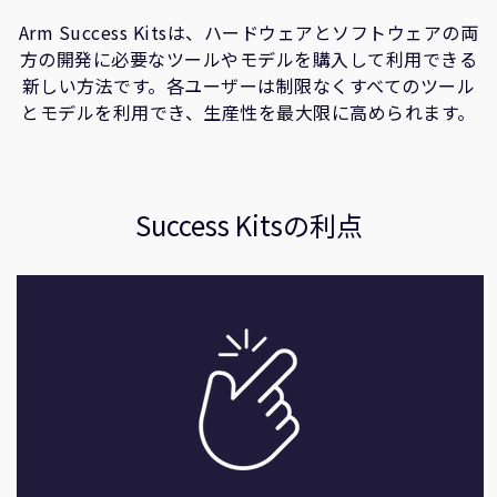
企業情報
人材採用
Arm Success Kitsは、ハードウェアとソフトウェアの両
方の開発に必要なツールやモデルを購入して利用できる
研究連携
新しい方法です。各ユーザーは制限なくすべてのツール
ウェブサイト
とモデルを利用でき、生産性を最大限に高められます。
IR関連
セキュリティ脆弱性の報告
Success Kitsの利点
グローバル本社
110 Fulbourn Road
Cambridge, UK
CB1 9NJ
Tel: + 44(1223) 400 400 [main reception]
Fax: + 44(1223) 400 410
全てのオフィスを見る