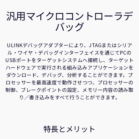
企業情報
人材採用
汎用マイクロコントローラデ
研究連携
バッグ
ウェブサイト
IR関連
ULINKデバッグアダプターにより、JTAGまたはシリア
セキュリティ脆弱性の報告
ル・ワイヤ・デバッグインターフェイスを通じてPCの
USBポートをターゲットシステムへ接続し、ターゲット
グローバル本社
ハードウェアで実行される組み込みアプリケーションを
ダウンロード、デバッグ、分析することができます。プ
110 Fulbourn Road
Cambridge, UK
ロセッサーを最高速度で動作させつつ、プロセッサーの
CB1 9NJ
制御、ブレークポイントの設定、メモリー内容の読み取
Tel: + 44(1223) 400 400 [main reception]
り／書き込みをすべて行うことができます。
Fax: + 44(1223) 400 410
全てのオフィスを見る
特長とメリット