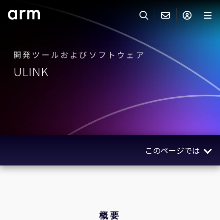
Skip to Main Content
Skip to Footer
ARMのお問い合わせ
ARMアカウント
サーチ
製品
開発ツールおよびソフトウェア
ULINK
サポート
Armアカウント
IP サポート
分野
ログインしてArmアカウントにアクセスする。
Keil Tools
ログイン
販売
パートナー
企業様向けFlexible Access
このページでは
IPライセンスのお問い合わせ
開発
その他のお問い合わせ
概要
Arm Integrity Helpline
サポート&トレーニング
関連製品
教育関連
関連情報
概要
報道関連