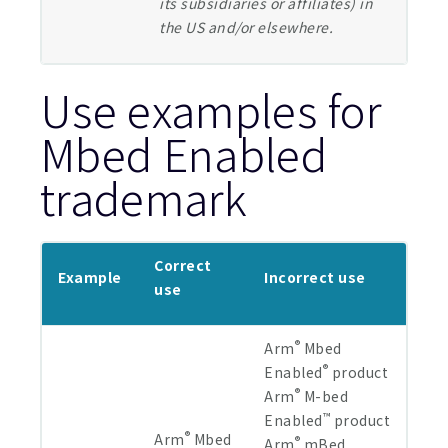
its subsidiaries or affiliates) in
the US and/or elsewhere.
Use examples for
Mbed Enabled
trademark
Correct
Example
Incorrect use
use
®
Arm
Mbed
®
Enabled
product
®
Arm
M-bed
™
Enabled
product
®
Arm
Mbed
®
Arm
mBed