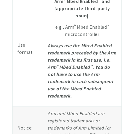
®
™
Arm
Mbed Enabled
and
[appropriate third-party
noun]
®
™
e.g., Arm
Mbed Enabled
microcontroller
Use
Always use the Mbed Enabled
format:
trademark preceded by the Arm
trademark in its first use, i.e.
®
™
Arm
Mbed Enabled
. You do
not have to use the Arm
trademark in each subsequent
use of the Mbed Enabled
trademark.
Arm and Mbed Enabled are
registered trademarks or
Notice:
trademarks of Arm Limited (or