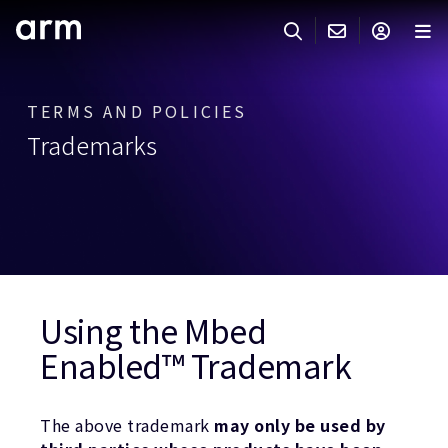
Skip to Main Content
Skip to Footer
ARMのお問い合わせ
ARMアカウント
サーチ
製品
TERMS AND POLICIES
Trademarks
サポート
Armアカウント
IP サポート
分野
ログインしてArmアカウントにアクセスする。
Keil Tools
ログイン
販売
パートナー
企業様向けFlexible Access
IPライセンスのお問い合わせ
開発
Using the Mbed
その他のお問い合わせ
Enabled™ Trademark
Arm Integrity Helpline
サポート&トレーニング
教育関連
The above trademark
may only be used by
報道関連