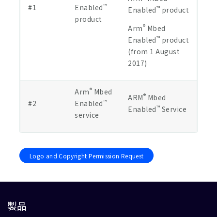
™
#1
Enabled
™
Enabled
product
product
®
Arm
Mbed
™
Enabled
product
(from 1 August
2017)
®
Arm
Mbed
®
ARM
Mbed
™
#2
Enabled
™
Enabled
Service
service
Logo and Copyright Permission Request
製品