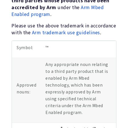
third parties whose products have been
企業情報
accredited by Arm
under the
Arm Mbed
人材採用
Enabled program
.
研究連携
Please use the above trademark in accordance
ウェブサイト
with the
Arm trademark use guidelines
.
IR関連
セキュリティ脆弱性の報告
Symbol:
™
グローバル本社
Any appropriate noun relating
110 Fulbourn Road
to a third party product that is
Cambridge, UK
enabled by Arm Mbed
CB1 9NJ
Approved
technology, which has been
Tel: + 44(1223) 400 400 [main reception]
Fax: + 44(1223) 400 410
nouns:
expressly approved by Arm
using specified technical
全てのオフィスを見る
criteria under the Arm Mbed
Enabled program.