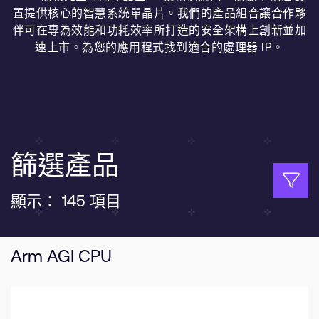
公司資訊
置提供核心的智慧系統單晶片。我們的產品組合讓合作夥
人才招募
伴可在專為效能和功耗效率所打造的安全架構上創新並加
研究合作
速上市。為您的應用程式找到適合的處理器 IP。
網站
投資者
通報安全漏洞
Arm 全球總部
篩選產品
110 Fulbourn Road
Cambridge, UK
顯示： 145 項目
CB1 9NJ
Tel: + 44(1223) 400 400 [main reception]
Fax: + 44(1223) 400 410
Arm AGI CPU
查詢全球辦公室