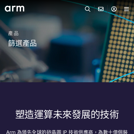
Skip to Main Content
Skip to Footer
與 ARM 聯絡
ARM 帳號
搜尋
產品
產品
篩選產品
聯絡技術支援
Arm 帳號
IP 技術支援
應用市場
登入以存取您的 Arm 帳號。
Keil Tools
登入
聯絡業務人員
合作夥伴
Flexible Access 企業版
一般 IP 授權方案
開發者
其他事項
塑造運算未來發展的技術
Arm Integrity Helpline
支援與訓練
教育計畫項目
Arm 為領先全球的矽晶圓 IP 技術供應商，為數十億個裝
媒體聯絡