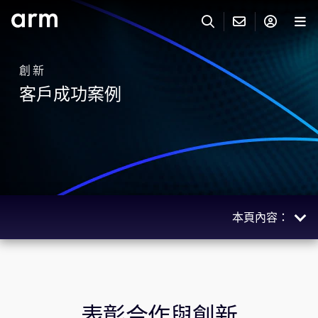
Skip to Main Content
Skip to Footer
創新
與 ARM 聯絡
ARM 帳號
搜尋
產品
客戶成功案例
聯絡技術支援
Arm 帳號
IP 技術支援
應用市場
登入以存取您的 Arm 帳號。
Keil Tools
登入
聯絡業務人員
合作夥伴
Flexible Access 企業版
本頁內容：
一般 IP 授權方案
開發者
其他事項
人工智慧
Arm Integrity Helpline
支援與訓練
運算基礎設施
教育計畫項目
汽車
表彰合作與創新
媒體聯絡