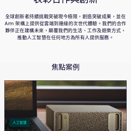
公司資訊
消費應用科技
人才招募
物聯網
全球創新者持續挑戰突破現今極限，創造突破成果，並在
研究合作
Arm 架構上提供從雲端到邊緣的次世代體驗。我們的合作
軟體
網站
夥伴正在建構未來，顛覆我們的生活、工作及遊樂方式，
投資者
推動人工智慧在任何地方為所有人提供服務。
通報安全漏洞
Arm 全球總部
焦點案例
110 Fulbourn Road
Cambridge, UK
CB1 9NJ
Tel: + 44(1223) 400 400 [main reception]
Fax: + 44(1223) 400 410
查詢全球辦公室
人工智慧