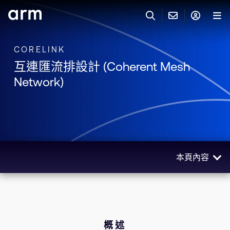
Skip to Main Content
Skip to Footer
CORELINK
與 ARM 聯絡
ARM 帳號
搜尋
產品
互連匯流排設計 (Coherent Mesh
聯絡技術支援
Arm 帳號
Network)
IP 技術支援
應用市場
登入以存取您的 Arm 帳號。
Keil Tools
登入
聯絡業務人員
合作夥伴
Flexible Access 企業版
本頁內容
一般 IP 授權方案
開發者
其他事項
概述
Arm Integrity Helpline
支援與訓練
相關產品
教育計畫項目
使用場景
概述
媒體聯絡