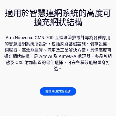
公司資訊
資源
人才招募
適用於智慧連網系統的高度可
研究合作
擴充網狀結構
網站
投資者
Arm Neoverse CMN-700 互連匯流排設計專為各種應用
通報安全漏洞
的智慧連網系統所設計，包括網路基礎設施、儲存設備、
伺服器、高效能運算、汽車及工業解決方案。具備高度可
Arm 全球總部
擴充網狀結構，是 Armv9 及 Armv8-A 處理器、多晶片組
態及 CXL 附加裝置的最佳選擇，可在各種效能點量身打
110 Fulbourn Road
Cambridge, UK
造。
CB1 9NJ
Tel: + 44(1223) 400 400 [main reception]
Fax: + 44(1223) 400 410
閱讀解決方案概述
查詢全球辦公室