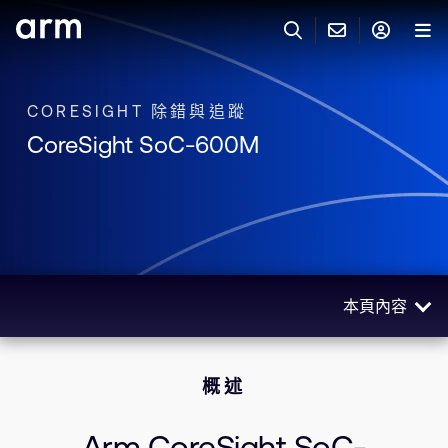
Skip to Main Content
Skip to Footer
與 ARM 聯絡
ARM 帳號
搜尋
產品
CORESIGHT 除錯與追蹤
CoreSight SoC-600M
聯絡技術支援
Arm 帳號
IP 技術支援
應用市場
登入以存取您的 Arm 帳號。
Keil Tools
登入
聯絡業務人員
合作夥伴
Flexible Access 企業版
本頁內容
一般 IP 授權方案
開發者
其他事項
概述
Arm Integrity Helpline
概述
支援與訓練
相關產品
教育計畫項目
使用場景
Arm CoreSight SoC-
媒體聯絡