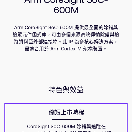
公司資訊
資源
600M
人才招募
研究合作
網站
Arm CoreSight SoC-600M 提供最全面的除錯與
追蹤元件函式庫，可由多個來源高效傳輸除錯與追
投資者
蹤資料至外部連接埠。此 IP 為多核心解決方案，
通報安全漏洞
最適合用於 Arm Cortex-M 架構裝置。
Arm 全球總部
110 Fulbourn Road
Cambridge, UK
CB1 9NJ
特色與效益
Tel: + 44(1223) 400 400 [main reception]
Fax: + 44(1223) 400 410
查詢全球辦公室
縮短上市時程
CoreSight SoC-600M 除錯與追蹤在