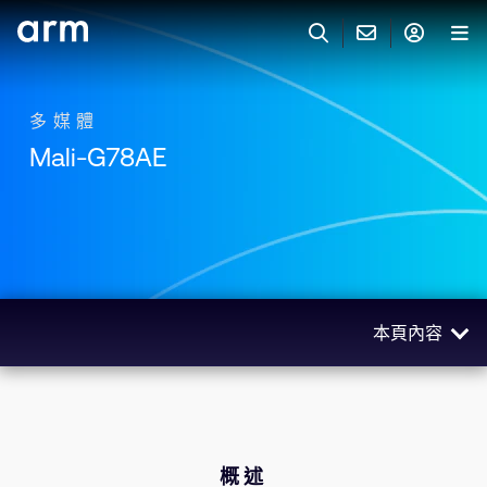
Skip to Main Content
Skip to Footer
與 ARM 聯絡
ARM 帳號
搜尋
產品
多媒體
Mali-G78AE
聯絡技術支援
Arm 帳號
IP 技術支援
應用市場
登入以存取您的 Arm 帳號。
Keil Tools
登入
聯絡業務人員
合作夥伴
Flexible Access 企業版
本頁內容
一般 IP 授權方案
開發者
其他事項
概述
Arm Integrity Helpline
支援與訓練
技術
教育計畫項目
相關產品
概述
媒體聯絡