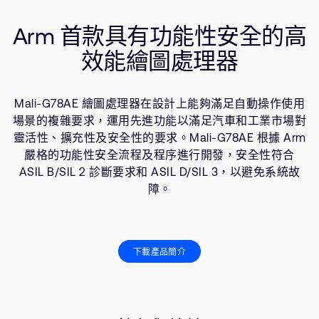
公司資訊
使用場景
人才招募
Arm 首款具有功能性安全的高
資源
研究合作
效能繪圖處理器
網站
投資者
Mali-G78AE 繪圖處理器在設計上能夠滿足自動操作使用
通報安全漏洞
場景的複雜要求，運用先進功能以滿足汽車和工業市場對
靈活性、擴充性及安全性的要求。Mali-G78AE 根據 Arm
Arm 全球總部
嚴格的功能性安全流程及程序進行開發，安全性符合
ASIL B/SIL 2 診斷要求和 ASIL D/SIL 3，以避免系統故
110 Fulbourn Road
Cambridge, UK
障。
CB1 9NJ
Tel: + 44(1223) 400 400 [main reception]
Fax: + 44(1223) 400 410
下載產品簡介
查詢全球辦公室