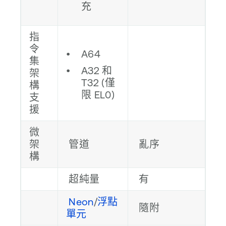
充
指
令
A64
集
A32 和
架
T32 (僅
構
限 EL0)
支
援
微
架
管道
亂序
構
超純量
有
Neon
/
浮點
隨附
單元