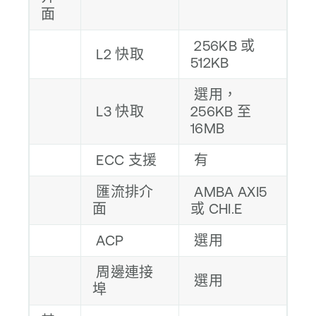
面
256KB 或
L2 快取
512KB
選用，
L3 快取
256KB 至
16MB
ECC 支援
有
匯流排介
AMBA AXI5
面
或 CHI.E
ACP
選用
周邊連接
選用
埠