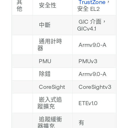
其
TrustZone
，
安全性
他
安全 EL2
GIC 介面，
中斷
GICv4.1
通用計時
Armv9.0-A
器
PMU
PMUv3
除錯
Armv9.0-A
CoreSight
CoreSightv3
嵌入式追
ETEv1.0
蹤擴充
追蹤緩衝
有
器擴充