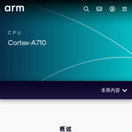
Skip to Main Content
Skip to Footer
與 ARM 聯絡
ARM 帳號
搜尋
產品
CPU
Cortex-A710
聯絡技術支援
Arm 帳號
IP 技術支援
應用市場
登入以存取您的 Arm 帳號。
Keil Tools
登入
聯絡業務人員
合作夥伴
Flexible Access 企業版
本頁內容
一般 IP 授權方案
開發者
其他事項
概述
Arm Integrity Helpline
支援與訓練
產品規格
教育計畫項目
技術
概述
媒體聯絡