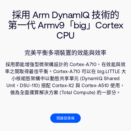
公司資訊
相關產品
人才招募
採用 Arm DynamIQ 技術的
資源
研究合作
第一代 Armv9「big」Cortex
網站
CPU
投資者
通報安全漏洞
完美平衡多項裝置的效能與效率
Arm 全球總部
採用節能增強型微架構設計的 Cortex-A710，在效能與效
110 Fulbourn Road
率之間取得最佳平衡。Cortex-A710 可以在 big.LITTLE 大
Cambridge, UK
小核組態架構中以動態共享單元 (DynamIQ Shared
CB1 9NJ
Unit，DSU-110) 搭配 Cortex-X2 與 Cortex-A510 使用，
Tel: + 44(1223) 400 400 [main reception]
做為全面運算解決方案 (Total Compute) 的一部分。
Fax: + 44(1223) 400 410
查詢全球辦公室
閱讀部落格