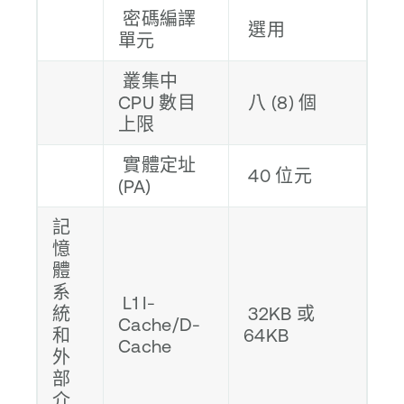
密碼編譯
選用
單元
叢集中
CPU 數目
八 (8) 個
上限
實體定址
40 位元
(PA)
記
憶
體
系
L1 I-
統
32KB 或
Cache/D-
和
64KB
Cache
外
部
介