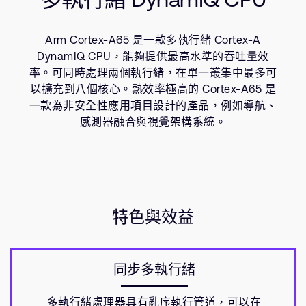
公司資訊
資源
人才招募
Arm Cortex-A65 是一款多執行緒 Cortex-A
研究合作
DynamIQ CPU，能夠提供最高水準的吞吐量效
網站
率。可同時處理兩個執行緒，在單一叢集中最多可
投資者
以擴充到八個核心。熱效率極高的 Cortex-A65 是
一款為非安全性應用項目設計的產品，例如導航、
通報安全漏洞
感測器融合與視覺架構系統。
Arm 全球總部
110 Fulbourn Road
Cambridge, UK
CB1 9NJ
Tel: + 44(1223) 400 400 [main reception]
特色與效益
Fax: + 44(1223) 400 410
查詢全球辦公室
同步多執行緒
多執行緒處理器具有亂序執行管道，可以在