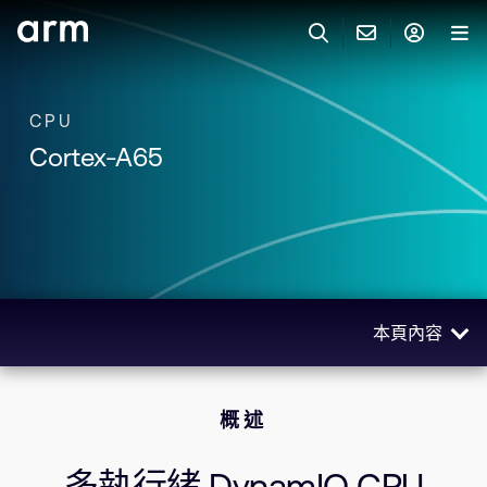
Skip to Main Content
Skip to Footer
與 ARM 聯絡
ARM 帳號
搜尋
產品
CPU
Cortex-A65
聯絡技術支援
Arm 帳號
IP 技術支援
應用市場
登入以存取您的 Arm 帳號。
Keil Tools
登入
聯絡業務人員
合作夥伴
Flexible Access 企業版
本頁內容
一般 IP 授權方案
開發者
其他事項
概述
Arm Integrity Helpline
概述
支援與訓練
技術
教育計畫項目
相關產品
多執行緒 DynamIQ CPU
媒體聯絡