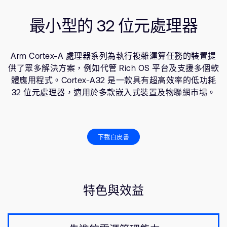
公司資訊
使用場景
人才招募
最小型的 32 位元處理器
資源
研究合作
網站
Arm Cortex-A 處理器系列為執行複雜運算任務的裝置提
投資者
供了眾多解決方案，例如代管 Rich OS 平台及支援多個軟
通報安全漏洞
體應用程式。Cortex-A32 是一款具有超高效率的低功耗
32 位元處理器，適用於多款嵌入式裝置及物聯網市場。
Arm 全球總部
110 Fulbourn Road
Cambridge, UK
下載白皮書
CB1 9NJ
Tel: + 44(1223) 400 400 [main reception]
Fax: + 44(1223) 400 410
查詢全球辦公室
特色與效益