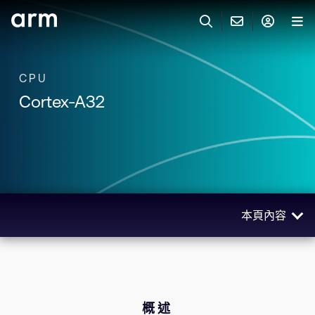
Skip to Main Content
Skip to Footer
與 ARM 聯絡
ARM 帳號
搜尋
產品
CPU
Cortex-A32
聯絡技術支援
Arm 帳號
IP 技術支援
應用市場
登入以存取您的 Arm 帳號。
Keil Tools
登入
聯絡業務人員
合作夥伴
Flexible Access 企業版
本頁內容
一般 IP 授權方案
開發者
其他事項
概述
Arm Integrity Helpline
支援與訓練
技術
教育計畫項目
相關產品
概述
媒體聯絡