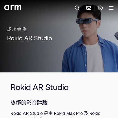
Skip to Main Content
Skip to Footer
與 ARM 聯絡
ARM 帳號
搜尋
產品
成功案例
Rokid AR Studio
聯絡技術支援
Arm 帳號
IP 技術支援
應用市場
登入以存取您的 Arm 帳號。
Keil Tools
登入
聯絡業務人員
合作夥伴
Flexible Access 企業版
一般 IP 授權方案
開發者
Rokid AR Studio
其他事項
Arm Integrity Helpline
支援與訓練
終極的影音體驗
教育計畫項目
Rokid AR Studio 是由 Rokid Max Pro 及 Rokid
媒體聯絡