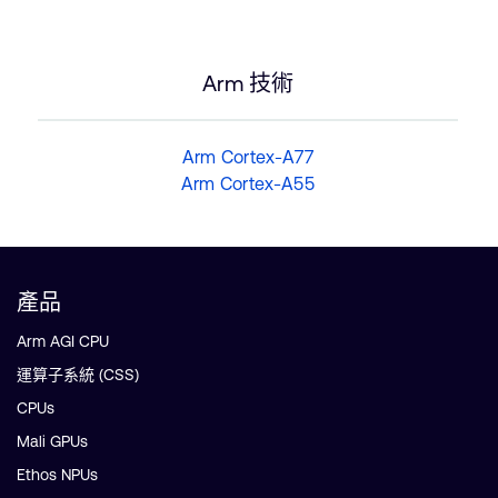
Arm 技術
Arm Cortex-A77
Arm Cortex-A55
產品
Arm AGI CPU
運算子系統 (CSS)
CPUs
Mali GPUs
Ethos NPUs