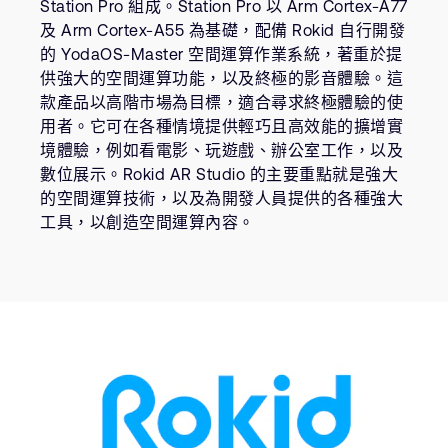
Station Pro 組成。Station Pro 以 Arm Cortex-A77
公司資訊
人才招募
及 Arm Cortex-A55 為基礎，配備 Rokid 自行開發
的 YodaOS-Master 空間運算作業系統，著重於提
研究合作
供強大的空間運算功能，以及終極的影音體驗。這
網站
款產品以高階市場為目標，適合尋求終極體驗的使
投資者
用者。它可在各種情境提供輕巧且高效能的擴增實
境體驗，例如看電影、玩遊戲、辦公室工作，以及
通報安全漏洞
數位展示。Rokid AR Studio 的主要重點就是強大
的空間運算技術，以及為開發人員提供的各種強大
Arm 全球總部
工具，以創造空間運算內容。
110 Fulbourn Road
Cambridge, UK
CB1 9NJ
Tel: + 44(1223) 400 400 [main reception]
Fax: + 44(1223) 400 410
查詢全球辦公室