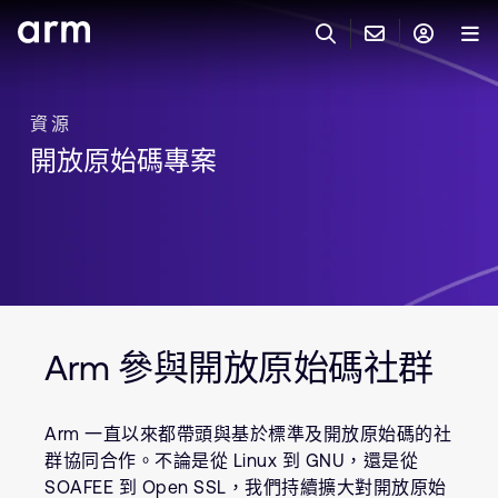
Skip to Main Content
Skip to Footer
與 ARM 聯絡
ARM 帳號
搜尋
產品
資源
開放原始碼專案
聯絡技術支援
Arm 帳號
IP 技術支援
應用市場
登入以存取您的 Arm 帳號。
Keil Tools
登入
聯絡業務人員
合作夥伴
Flexible Access 企業版
一般 IP 授權方案
開發者
Arm 參與開放原始碼社群
其他事項
Arm Integrity Helpline
支援與訓練
Arm 一直以來都帶頭與基於標準及開放原始碼的社
教育計畫項目
群協同合作。不論是從 Linux 到 GNU，還是從
SOAFEE 到 Open SSL，我們持續擴大對開放原始
媒體聯絡