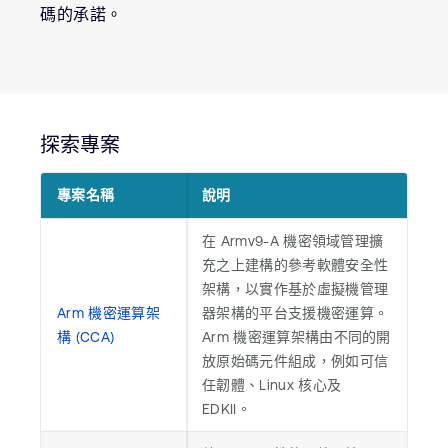
公司資訊
碼的承諾。
人才招募
研究合作
網站
投資者
探索專案
通報安全漏洞
專案名稱
說明
Arm 全球總部
110 Fulbourn Road
在 Armv9-A 機密領域管理擴
Cambridge, UK
充之上建構的參考軟體安全性
CB1 9NJ
架構，以實作基於虛擬機管理
Tel: + 44(1223) 400 400 [main reception]
Arm 機密運算架
器架構的平台支援機密運算。
Fax: + 44(1223) 400 410
構 (CCA)
Arm 機密運算架構由不同的開
查詢全球辦公室
放原始碼元件組成，例如可信
任韌體、Linux 核心及
EDKII。