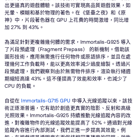
出更逼真的遊戲體驗。該技術可實現高品質遊戲效果，如
光暈、模糊和基於物理的著色。在《堡壘之夜》和《原
神》中，片段著色器在 GPU 上花費的時間激增，同比增
加 27% 到 43%。
為滿足針對更複雜幾何體的需求，Immortalis-G925 導入
了片段預處理（Fragment Prepass） 的新機制。借助該
圖形技術，應用無需進行任何物件或原語排序，並且在處
理幾何工作負載時，能以更高效率減少過度繪製。透過片
段預處理，我們觀察到由於無需物件排序，渲染執行緒週
期縮短高達 43%。這不僅提高了效能和效率，也減少了
CPU 的負載。
自從在
Immortalis-G715 GPU
中導入光線追蹤以來，該技
術正逐漸普遍，它有助於創造更真實的陰影、反射和高級
光照效果。Immortalis-G925 持續推動光線追蹤內容的改
進，對複雜物件的光線追蹤效能提高了 52%。通過對光線
追蹤內容進行內部測試，我們正進一步提高其效能。例