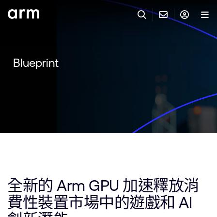
Skip to Main Content
Skip to Footer
與 ARM 聯絡
ARM 帳號
搜尋
產品
Blueprint
聯絡技術支援
Arm 帳號
IP 技術支援
應用市場
登入以存取您的 Arm 帳號。
Keil Tools
登入
聯絡業務人員
合作夥伴
Flexible Access 企業版
一般 IP 授權方案
開發者
其他事項
全新的 Arm GPU 加速釋放消
Arm Integrity Helpline
支援與訓練
費性裝置市場中的遊戲和 AI
教育計畫項目
媒體聯絡