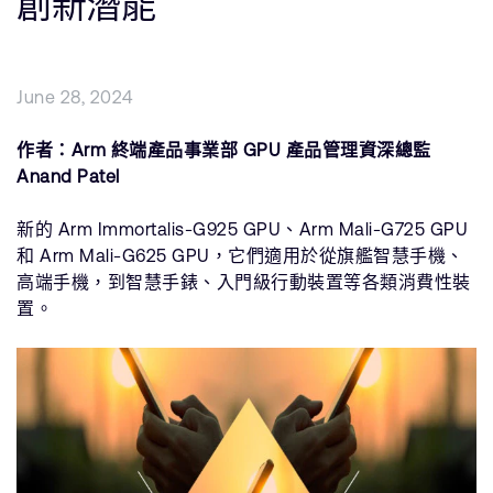
創新潛能
公司資訊
人才招募
研究合作
June 28, 2024
網站
投資者
作者：Arm 終端產品事業部 GPU 產品管理資深總監
通報安全漏洞
Anand Patel
新的 Arm Immortalis-G925 GPU、Arm Mali-G725 GPU
Arm 全球總部
和 Arm Mali-G625 GPU，它們適用於從旗艦智慧手機、
110 Fulbourn Road
高端手機，到智慧手錶、入門級行動裝置等各類消費性裝
Cambridge, UK
置。
CB1 9NJ
Tel: + 44(1223) 400 400 [main reception]
Fax: + 44(1223) 400 410
查詢全球辦公室