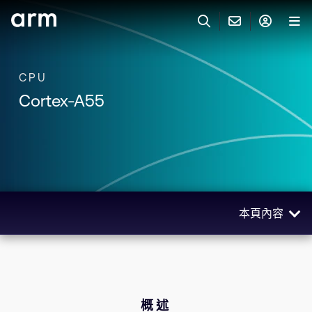
Skip to Main Content
Skip to Footer
與 ARM 聯絡
ARM 帳號
搜尋
產品
CPU
Cortex-A55
聯絡技術支援
Arm 帳號
IP 技術支援
應用市場
登入以存取您的 Arm 帳號。
Keil Tools
登入
聯絡業務人員
合作夥伴
Flexible Access 企業版
本頁內容
一般 IP 授權方案
開發者
其他事項
概述
Arm Integrity Helpline
支援與訓練
技術
教育計畫項目
相關產品
概述
媒體聯絡