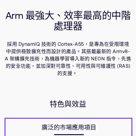
公司資訊
使用場景
人才招募
Arm 最強大、效率最高的中階
資源
研究合作
處理器
網站
投資者
採用 DynamIQ 技術的 Cortex-A55，是專為在受限環境
通報安全漏洞
中提供極致擴充性而設計的產品。其搭載最新的 Armv8-
A 架構擴充技術，為機器學習導入新的 NEON 指令、先進
Arm 全球總部
的安全功能，並加深對可靠性、可用性與可維護性 (RAS)
110 Fulbourn Road
的支援。
Cambridge, UK
CB1 9NJ
Tel: + 44(1223) 400 400 [main reception]
Fax: + 44(1223) 400 410
特色與效益
查詢全球辦公室
廣泛的市場應用項目