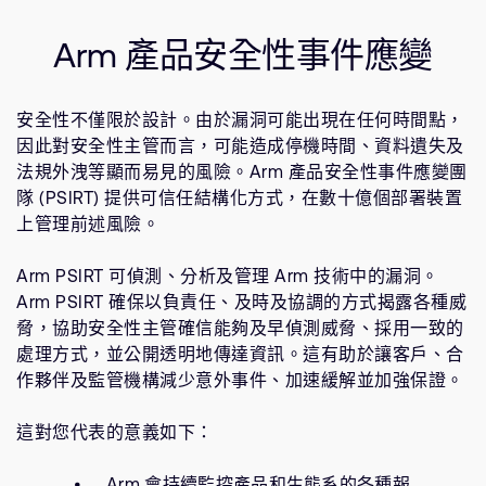
公司資訊
安全性生命週期
人才招募
Arm 產品安全性事件應變
社群協作
研究合作
聯絡我們
網站
安全性不僅限於設計。由於漏洞可能出現在任何時間點，
投資者
因此對安全性主管而言，可能造成停機時間、資料遺失及
通報安全漏洞
法規外洩等顯而易見的風險。Arm 產品安全性事件應變團
隊 (PSIRT) 提供可信任結構化方式，在數十億個部署裝置
上管理前述風險。
Arm 全球總部
110 Fulbourn Road
Arm PSIRT 可偵測、分析及管理 Arm 技術中的漏洞。
Cambridge, UK
Arm PSIRT 確保以負責任、及時及協調的方式揭露各種威
CB1 9NJ
Tel: + 44(1223) 400 400 [main reception]
脅，協助安全性主管確信能夠及早偵測威脅、採用一致的
Fax: + 44(1223) 400 410
處理方式，並公開透明地傳達資訊。這有助於讓客戶、合
作夥伴及監管機構減少意外事件、加速緩解並加強保證。
查詢全球辦公室
這對您代表的意義如下：
Arm 會持續監控產品和生態系的各種報