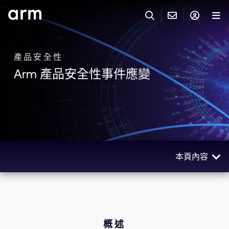
Skip to Main Content
Skip to Footer
與 ARM 聯絡
ARM 帳號
搜尋
產品
產品安全性
Arm 產品安全性事件應變
聯絡技術支援
Arm 帳號
IP 技術支援
應用市場
登入以存取您的 Arm 帳號。
Keil Tools
登入
聯絡業務人員
合作夥伴
Flexible Access 企業版
本頁內容
一般 IP 授權方案
開發者
其他事項
概述
Arm Integrity Helpline
支援與訓練
PSIRT 流程
教育計畫項目
協調漏洞揭露
概述
媒體聯絡