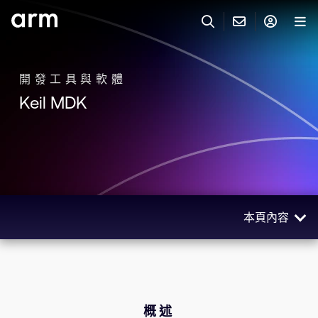
Skip to Main Content
Skip to Footer
與 ARM 聯絡
ARM 帳號
搜尋
產品
開發工具與軟體
Keil MDK
聯絡技術支援
Arm 帳號
IP 技術支援
應用市場
登入以存取您的 Arm 帳號。
Keil Tools
登入
聯絡業務人員
合作夥伴
Flexible Access 企業版
本頁內容
一般 IP 授權方案
開發者
其他事項
概述
Arm Integrity Helpline
支援與訓練
產品規格
教育計畫項目
取得 Keil MDK
概述
媒體聯絡