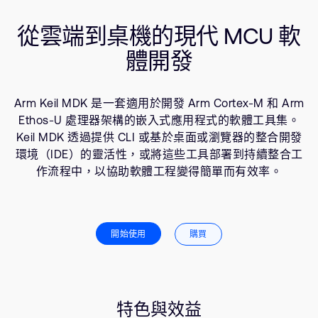
公司資訊
相關產品
人才招募
從雲端到桌機的現代 MCU 軟
使用場景
研究合作
體開發
資源
網站
投資者
Arm Keil MDK 是一套適用於開發 Arm Cortex-M 和 Arm
通報安全漏洞
Ethos-U 處理器架構的嵌入式應用程式的軟體工具集。
Keil MDK 透過提供 CLI 或基於桌面或瀏覽器的整合開發
Arm 全球總部
環境（IDE）的靈活性，或將這些工具部署到持續整合工
110 Fulbourn Road
作流程中，以協助軟體工程變得簡單而有效率。
Cambridge, UK
CB1 9NJ
Tel: + 44(1223) 400 400 [main reception]
Fax: + 44(1223) 400 410
開始使用
購買
查詢全球辦公室
特色與效益