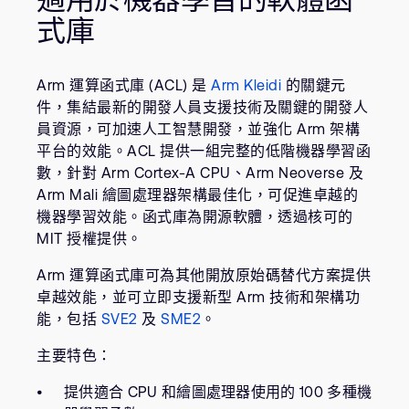
公司資訊
式庫
人才招募
研究合作
網站
Arm 運算函式庫 (ACL) 是
Arm Kleidi
的關鍵元
件，集結最新的開發人員支援技術及關鍵的開發人
投資者
員資源，可加速人工智慧開發，並強化 Arm 架構
通報安全漏洞
平台的效能。ACL 提供一組完整的低階機器學習函
數，針對 Arm Cortex-A CPU、Arm Neoverse 及
Arm Mali 繪圖處理器架構最佳化，可促進卓越的
Arm 全球總部
機器學習效能。函式庫為開源軟體，透過核可的
110 Fulbourn Road
Cambridge, UK
MIT 授權提供。
CB1 9NJ
Tel: + 44(1223) 400 400 [main reception]
Arm 運算函式庫可為其他開放原始碼替代方案提供
Fax: + 44(1223) 400 410
卓越效能，並可立即支援新型 Arm 技術和架構功
能，包括
SVE2
及
SME2
。
查詢全球辦公室
主要特色：
提供適合 CPU 和繪圖處理器使用的 100 多種機