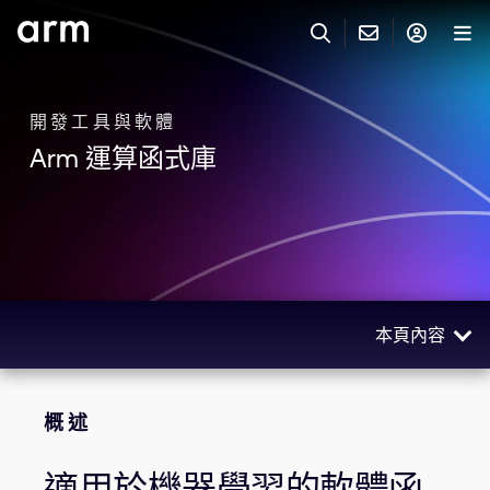
Skip to Main Content
Skip to Footer
與 ARM 聯絡
ARM 帳號
搜尋
產品
開發工具與軟體
Arm 運算函式庫
聯絡技術支援
Arm 帳號
IP 技術支援
應用市場
登入以存取您的 Arm 帳號。
Keil Tools
登入
聯絡業務人員
合作夥伴
Flexible Access 企業版
本頁內容
一般 IP 授權方案
開發者
其他事項
概述
Arm Integrity Helpline
概述
支援與訓練
相關產品
教育計畫項目
資源
適用於機器學習的軟體函
媒體聯絡