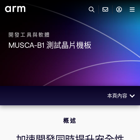
Skip to Main Content
Skip to Footer
與 ARM 聯絡
ARM 帳號
搜尋
產品
開發工具與軟體
MUSCA-B1 測試晶片機板
聯絡技術支援
Arm 帳號
IP 技術支援
應用市場
登入以存取您的 Arm 帳號。
Keil Tools
登入
聯絡業務人員
合作夥伴
Flexible Access 企業版
本頁內容
一般 IP 授權方案
開發者
其他事項
概述
Arm Integrity Helpline
概述
支援與訓練
使用場景
教育計畫項目
相關產品
加速開發同時提升安全性
媒體聯絡