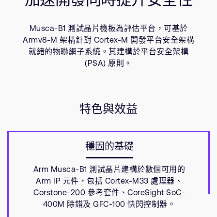
公司資訊
人才招募
Musca-B1 測試晶片機板為評估平台，可基於
研究合作
Armv8-M 架構針對 Cortex-M 開發平台安全架構
網站
就緒的物聯網子系統。其建構於平台安全架構
投資者
(PSA) 原則。
通報安全漏洞
Arm 全球總部
特色與效益
110 Fulbourn Road
Cambridge, UK
CB1 9NJ
穩固的基礎
Tel: + 44(1223) 400 400 [main reception]
Fax: + 44(1223) 400 410
Arm Musca-B1 測試晶片建構於數個可用的
查詢全球辦公室
Arm IP 元件，包括 Cortex-M33 處理器、
Corstone-200 參考套件、CoreSight SoC-
400M 除錯及 GFC-100 快閃控制器。