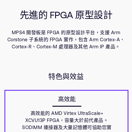
公司資訊
資源
人才招募
先進的 FPGA 原型設計
研究合作
網站
MPS4 開發板是 FPGA 的原型設計平台，支援 Arm
投資者
Corstone 子系統的 FPGA 實作，包含 Arm Cortex-A、
通報安全漏洞
Cortex-R、Cortex-M 處理器及其他 Arm IP 產品。
Arm 全球總部
110 Fulbourn Road
特色與效益
Cambridge, UK
CB1 9NJ
Tel: + 44(1223) 400 400 [main reception]
Fax: + 44(1223) 400 410
高效能
查詢全球辦公室
高效能的 AMD Virtex UltraScale+
XCVU13P FPGA，容量大於前代產品。
SODIMM 連接器及大量記憶體可協助您實