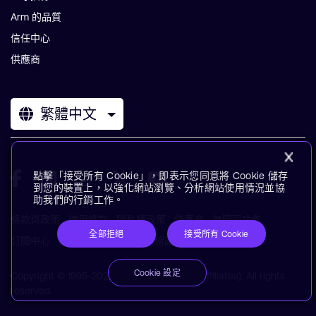
Arm 的品質
信任中心
供應商
繁體中文
點擊「接受所有 Cookie」，即表示您同意將 Cookie 儲存
到您的裝置上，以強化網站瀏覽、分析網站使用情況並協
助我們的行銷工作。
條款與政策
使用條款
隱私權政策
供應商
無障礙功能
全部拒絕
接受所有 Cookie
訂閱中心
商標
現代奴役聲明
術語表
Cookie 設定
Copyright © 1995-2026 Arm Limited (or its affiliates). All rights
reserved.