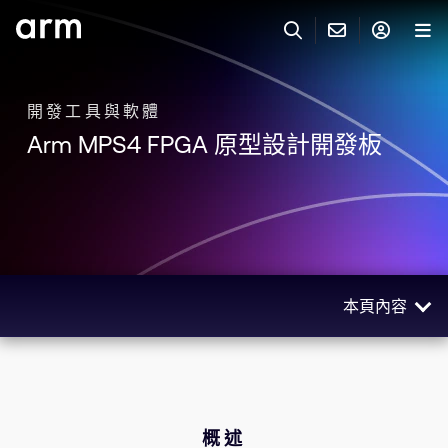
Skip to Main Content
Skip to Footer
與 ARM 聯絡
ARM 帳號
搜尋
產品
開發工具與軟體
Arm MPS4 FPGA 原型設計開發板
聯絡技術支援
Arm 帳號
IP 技術支援
應用市場
登入以存取您的 Arm 帳號。
Keil Tools
登入
聯絡業務人員
合作夥伴
Flexible Access 企業版
本頁內容
一般 IP 授權方案
開發者
其他事項
概述
Arm Integrity Helpline
支援與訓練
使用場景
教育計畫項目
相關產品
概述
媒體聯絡