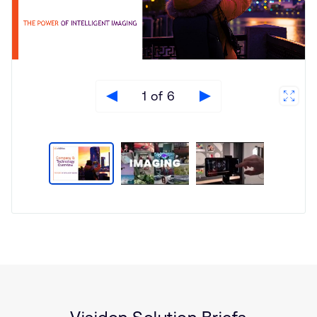
1 of 6
Type
Market
Solution
Artificial intelligence
Brief
Smartphones