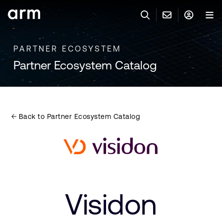
Skip to Main Content
Skip to Footer
PARTNER ECOSYSTEM
與 ARM 聯絡
ARM 帳號
搜尋
產品
Partner Ecosystem Catalog
聯絡技術支援
Arm 帳號
IP 技術支援
應用市場
登入以存取您的 Arm 帳號。
Keil Tools
登入
Back to Partner Ecosystem Catalog
聯絡業務人員
合作夥伴
Flexible Access 企業版
一般 IP 授權方案
開發者
其他事項
Arm Integrity Helpline
支援與訓練
Visidon
教育計畫項目
媒體聯絡