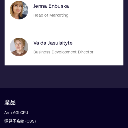
Jenna Enbuska
Head of Marketing
Vaida Jasulaityte
Business Development Director
產品
Arm AGI CPU
運算子系統 (CSS)