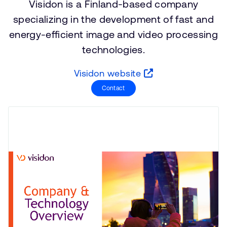
Visidon is a Finland-based company
公司資訊
人才招募
specializing in the development of fast and
研究合作
energy-efficient image and video processing
網站
technologies.
投資者
Visidon website
通報安全漏洞
Contact
Arm 全球總部
110 Fulbourn Road
Cambridge, UK
CB1 9NJ
Tel: + 44(1223) 400 400 [main reception]
Fax: + 44(1223) 400 410
查詢全球辦公室