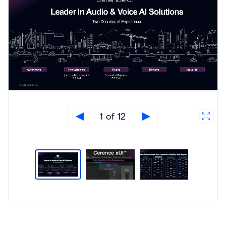
1 of 12
Type
Market
Solution
Artificial intelligence