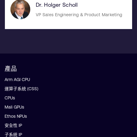
Dr. Holger Scholl
VP Sales Engineering & Product Marketing
產品
Arm AGI CPU
運算子系統 (CSS)
CPUs
Mali GPUs
Ethos NPUs
安全性 IP
子系統 IP