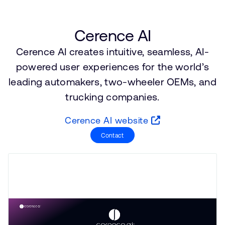
公司資訊
人才招募
研究合作
Cerence AI
網站
Cerence AI creates intuitive, seamless, AI-
投資者
powered user experiences for the world’s
通報安全漏洞
leading automakers, two-wheeler OEMs, and
trucking companies.
Arm 全球總部
Cerence AI website
110 Fulbourn Road
Cambridge, UK
Contact
CB1 9NJ
Tel: + 44(1223) 400 400 [main reception]
Fax: + 44(1223) 400 410
查詢全球辦公室