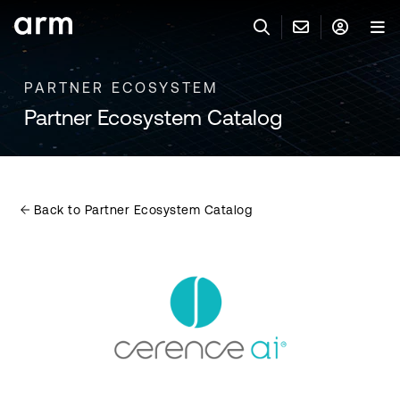
Skip to Main Content
Skip to Footer
PARTNER ECOSYSTEM
與 ARM 聯絡
ARM 帳號
搜尋
產品
Partner Ecosystem Catalog
聯絡技術支援
Arm 帳號
IP 技術支援
應用市場
登入以存取您的 Arm 帳號。
Keil Tools
登入
Back to Partner Ecosystem Catalog
聯絡業務人員
合作夥伴
Flexible Access 企業版
一般 IP 授權方案
開發者
其他事項
Arm Integrity Helpline
支援與訓練
教育計畫項目
媒體聯絡