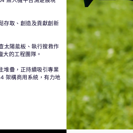
PX4 無人機平台清楚展現
輕鬆存取、創造及貢獻創新
、檢查太陽能板、執行搜救作
龐大的工程團隊。
自主堆疊，正持續吸引專業
4 架構商用系統，有力地