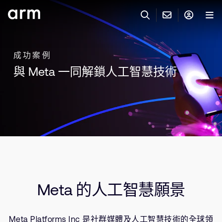
Skip to Main Content
Skip to Footer
與 ARM 聯絡
ARM 帳號
搜尋
產品
成功案例
與 Meta 一同解鎖人工智慧技術
聯絡技術支援
Arm 帳號
IP 技術支援
應用市場
登入以存取您的 Arm 帳號。
Keil Tools
登入
聯絡業務人員
合作夥伴
Flexible Access 企業版
一般 IP 授權方案
開發者
其他事項
Meta 的人工智慧願景
Arm Integrity Helpline
支援與訓練
教育計畫項目
Meta Platforms Inc 是社群媒體及人工智慧技術的全球領
媒體聯絡