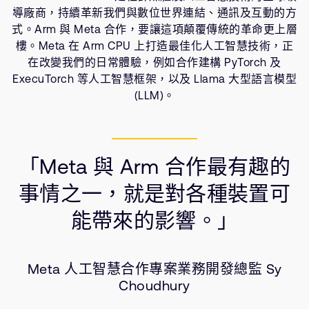
公司資訊
導廠商，持續革新我們與數位世界連結、通訊及互動的方
人才招募
式。Arm 與 Meta 合作，要讓這項顛覆傳統的革命更上層
研究合作
樓。Meta 在 Arm CPU 上打造最佳化人工智慧技術，正
在改變我們的日常體驗，例如合作建構 PyTorch 及
網站
ExecuTorch 等人工智慧框架，以及 Llama 大型語言模型
投資者
(LLM)。
通報安全漏洞
Arm 全球總部
「Meta 與 Arm 合作最有趣的
110 Fulbourn Road
Cambridge, UK
事情之一，就是對各種裝置可
CB1 9NJ
Tel: + 44(1223) 400 400 [main reception]
能帶來的影響。」
Fax: + 44(1223) 400 410
查詢全球辦公室
Meta 人工智慧合作專案業務開發總監 Sy
Choudhury