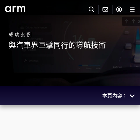
Skip to Main Content
Skip to Footer
與 ARM 聯絡
ARM 帳號
搜尋
產品
成功案例
與汽車界巨擘同行的導航技術
聯絡技術支援
Arm 帳號
IP 技術支援
應用市場
登入以存取您的 Arm 帳號。
Keil Tools
登入
聯絡業務人員
合作夥伴
Flexible Access 企業版
本頁內容：
一般 IP 授權方案
開發者
其他事項
概述
Arm Integrity Helpline
支援與訓練
影響
教育計畫項目
使用的技術
媒體聯絡