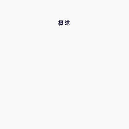
公司資訊
相關案例
人才招募
研究合作
概述
網站
投資者
通報安全漏洞
Arm 全球總部
110 Fulbourn Road
Cambridge, UK
CB1 9NJ
Tel: + 44(1223) 400 400 [main reception]
Fax: + 44(1223) 400 410
查詢全球辦公室