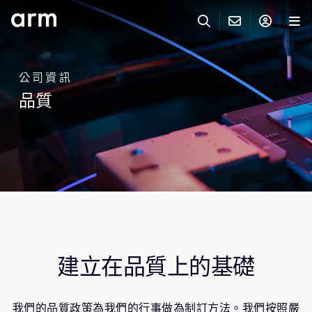
Skip to Main Content
Skip to Footer
與 ARM 聯絡
ARM 帳號
搜尋
產品
公司資訊
品質
聯絡技術支援
Arm 帳號
IP 技術支援
應用市場
登入以存取您的 Arm 帳號。
Keil Tools
登入
聯絡業務人員
合作夥伴
Flexible Access 企業版
一般 IP 授權方案
開發者
其他事項
建立在品質上的基礎
Arm Integrity Helpline
支援與訓練
教育計畫項目
我們的品質政策為我們的行事做為制訂方法。我們按照嚴
媒體聯絡