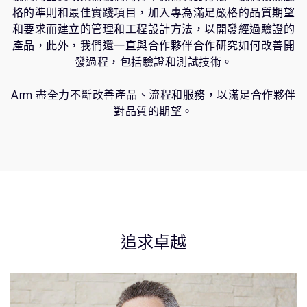
公司資訊
格的準則和最佳實踐項目，加入專為滿足嚴格的品質期望
人才招募
和要求而建立的管理和工程設計方法，以開發經過驗證的
研究合作
產品，此外，我們還一直與合作​​夥伴合作研究如何改善開
發過程，包括驗證和測試技術。
網站
投資者
Arm 盡全力不斷改善產品、流程和服務，以滿足合作夥伴
通報安全漏洞
對品質的期望。
Arm 全球總部
110 Fulbourn Road
Cambridge, UK
CB1 9NJ
Tel: + 44(1223) 400 400 [main reception]
Fax: + 44(1223) 400 410
追求卓越
查詢全球辦公室