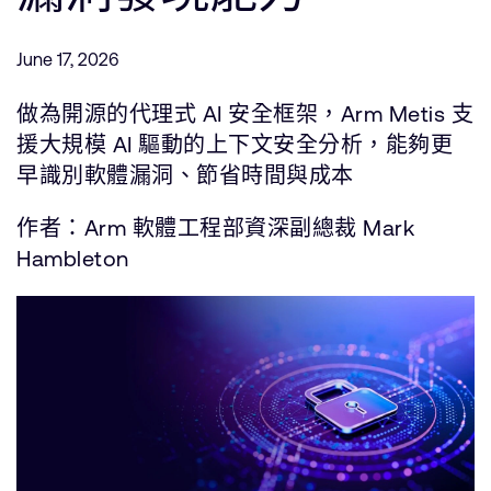
公司資訊
人才招募
June 17, 2026
研究合作
網站
做為開源的代理式 AI 安全框架，Arm Metis 支
投資者
援大規模 AI 驅動的上下文安全分析，能夠更
通報安全漏洞
早識別軟體漏洞、節省時間與成本
作者：Arm 軟體工程部資深副總裁 Mark
Arm 全球總部
Hambleton
110 Fulbourn Road
Cambridge, UK
CB1 9NJ
Tel: + 44(1223) 400 400 [main reception]
Fax: + 44(1223) 400 410
查詢全球辦公室