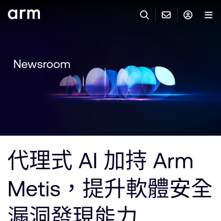
Skip to Main Content
Skip to Footer
與 ARM 聯絡
ARM 帳號
搜尋
產品
Newsroom
聯絡技術支援
Arm 帳號
IP 技術支援
應用市場
登入以存取您的 Arm 帳號。
Keil Tools
登入
聯絡業務人員
合作夥伴
Flexible Access 企業版
代理式 AI 加持 Arm
一般 IP 授權方案
開發者
其他事項
Metis，提升軟體安全
Arm Integrity Helpline
支援與訓練
教育計畫項目
漏洞發現能力
媒體聯絡