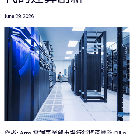
公司資訊
人才招募
June 29, 2026
研究合作
網站
投資者
通報安全漏洞
Arm 全球總部
110 Fulbourn Road
Cambridge, UK
CB1 9NJ
Tel: + 44(1223) 400 400 [main reception]
Fax: + 44(1223) 400 410
查詢全球辦公室
作者: Arm 雲端事業部市場行銷資深總監 Dilip