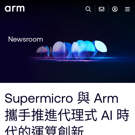
Skip to Main Content
Skip to Footer
與 ARM 聯絡
ARM 帳號
搜尋
產品
Newsroom
聯絡技術支援
Arm 帳號
IP 技術支援
應用市場
登入以存取您的 Arm 帳號。
Keil Tools
登入
聯絡業務人員
合作夥伴
Flexible Access 企業版
Supermicro 與 Arm
一般 IP 授權方案
開發者
其他事項
攜手推進代理式 AI 時
Arm Integrity Helpline
支援與訓練
教育計畫項目
代的運算創新
媒體聯絡