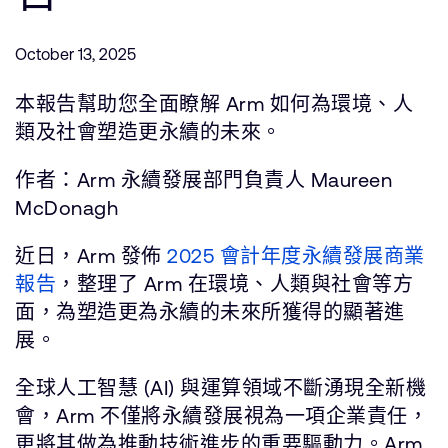
公司資訊
人才招募
October 13, 2025
研究合作
網站
本報告幫助您全面瞭解 Arm 如何為環境、人
投資者
類及社會塑造更永續的未來。
通報安全漏洞
作者：Arm 永續發展部門負責人 Maureen
McDonagh
Arm 全球總部
110 Fulbourn Road
近日，Arm 發佈
2025 會計年度永續發展商業
Cambridge, UK
報告
CB1 9NJ
，整理了 Arm 在環境、人類與社會等方
Tel: + 44(1223) 400 400 [main reception]
面，為塑造更為永續的未來所獲得的顯著進
Fax: + 44(1223) 400 410
展。
查詢全球辦公室
全球人工智慧 (AI) 與運算領域不斷湧現全新機
會，Arm 不僅將永續發展視為一項企業責任，
更將其做為推動技術進步的重要驅動力。Arm