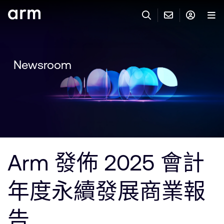
Skip to Main Content
Skip to Footer
與 ARM 聯絡
ARM 帳號
搜尋
產品
Newsroom
聯絡技術支援
Arm 帳號
IP 技術支援
應用市場
登入以存取您的 Arm 帳號。
Keil Tools
登入
聯絡業務人員
合作夥伴
Flexible Access 企業版
Arm 發佈 2025 會計
一般 IP 授權方案
開發者
其他事項
年度永續發展商業報
Arm Integrity Helpline
支援與訓練
教育計畫項目
告
媒體聯絡