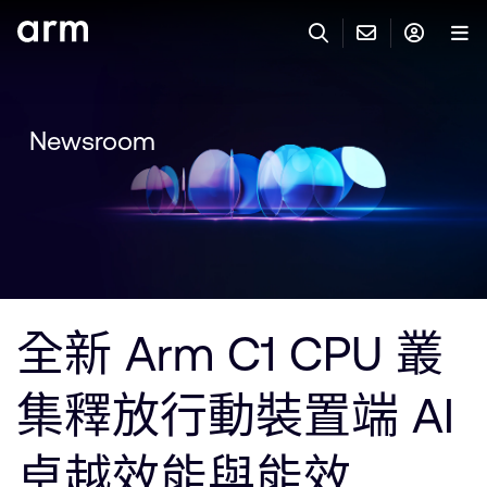
Skip to Main Content
Skip to Footer
與 ARM 聯絡
ARM 帳號
搜尋
產品
Newsroom
聯絡技術支援
Arm 帳號
IP 技術支援
應用市場
登入以存取您的 Arm 帳號。
Keil Tools
登入
聯絡業務人員
合作夥伴
Flexible Access 企業版
全新 Arm C1 CPU 叢
一般 IP 授權方案
開發者
其他事項
集釋放行動裝置端 AI
Arm Integrity Helpline
支援與訓練
教育計畫項目
卓越效能與能效
媒體聯絡