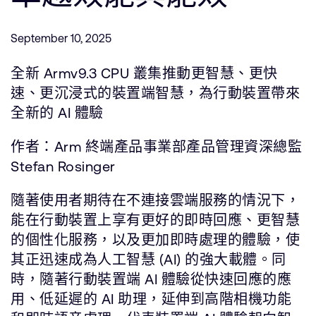
公司資訊
人才招募
September 10, 2025
研究合作
網站
全新 Armv9.3 CPU 叢集推動更智慧、更快
投資者
速、更沉浸式的裝置端智慧，為行動裝置帶來
通報安全漏洞
全新的 AI 體驗
作者：Arm 終端產品事業部產品管理資深總監
Arm 全球總部
Stefan Rosinger
110 Fulbourn Road
Cambridge, UK
隨著使用者期待在不連接雲端服務的情況下，
CB1 9NJ
Tel: + 44(1223) 400 400 [main reception]
能在行動裝置上享有更好的即時回應、更智慧
Fax: + 44(1223) 400 410
的個性化服務，以及更加即時處理的體驗，使
查詢全球辦公室
其正迅速成為人工智慧 (AI) 的強大載體。同
時，隨著行動裝置端 AI 體驗從快速回應的應
用、低延遲的 AI 助理，延伸到高階相機功能