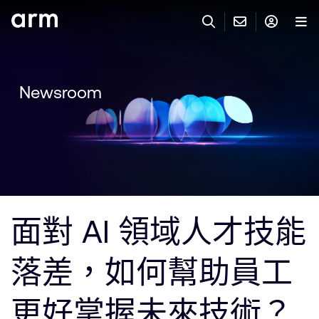
Skip to Main Content
Skip to Footer
與 ARM 聯絡
ARM 帳號
搜尋
產品
Newsroom
聯絡技術支援
Arm 帳號
IP 技術支援
應用市場
登入以存取您的 Arm 帳號。
Keil Tools
登入
聯絡業務人員
合作夥伴
Flexible Access 企業版
面對 AI 領域人才技能
一般 IP 授權方案
開發者
其他事項
落差，如何幫助員工
Arm Integrity Helpline
支援與訓練
教育計畫項目
更好掌握未來技術？
媒體聯絡