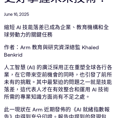
公司資訊
人才招募
June 16, 2025
研究合作
網站
縮短 AI 技能落差已成為企業、教育機構和全
投資者
球勞動力的關鍵任務
通報安全漏洞
作者：Arm 教育與研究資深總監 Khaled
Benkrid
Arm 全球總部
110 Fulbourn Road
人工智慧 (AI) 的廣泛採用正在重塑全球各行各
Cambridge, UK
業，在它帶來空前機會的同時，也引發了前所
CB1 9NJ
Tel: + 44(1223) 400 400 [main reception]
未有的挑戰。其中最緊迫的問題之一就是技能
Fax: + 44(1223) 400 410
落差，這代表人才在有效整合和運用 AI 技術
查詢全球辦公室
所需的專業知識方面尚有不足之處。
此一現狀在 Arm 近期發佈的《AI 就緒指數報
告》中得到充分印證。報告中提到的發現包