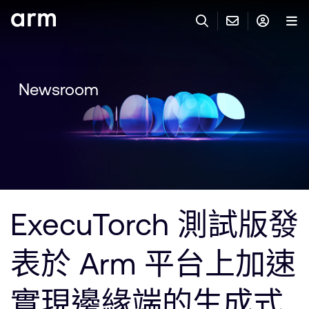
Skip to Main Content
Skip to Footer
與 ARM 聯絡
ARM 帳號
搜尋
產品
Newsroom
聯絡技術支援
Arm 帳號
IP 技術支援
應用市場
登入以存取您的 Arm 帳號。
Keil Tools
登入
聯絡業務人員
合作夥伴
Flexible Access 企業版
ExecuTorch 測試版發
一般 IP 授權方案
開發者
其他事項
表於 Arm 平台上加速
Arm Integrity Helpline
支援與訓練
教育計畫項目
實現邊緣端的生成式
媒體聯絡