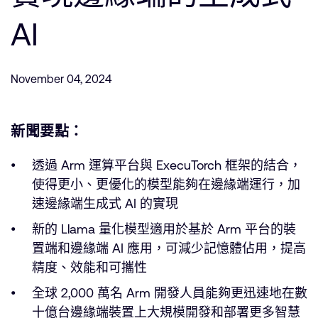
公司資訊
人才招募
AI
研究合作
網站
November 04, 2024
投資者
通報安全漏洞
新聞要點：
Arm 全球總部
透過 Arm 運算平台與 ExecuTorch 框架的結合，
110 Fulbourn Road
使得更小、更優化的模型能夠在邊緣端運行，加
Cambridge, UK
CB1 9NJ
速邊緣端生成式 AI 的實現
Tel: + 44(1223) 400 400 [main reception]
Fax: + 44(1223) 400 410
新的 Llama 量化模型適用於基於 Arm 平台的裝
置端和邊緣端 AI 應用，可減少記憶體佔用，提高
查詢全球辦公室
精度、效能和可攜性
全球 2,000 萬名 Arm 開發人員能夠更迅速地在數
十億台邊緣端裝置上大規模開發和部署更多智慧