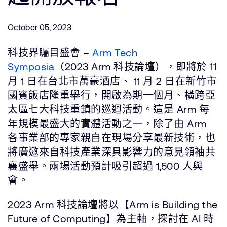
公司資訊
人才招募
October 05, 2023
研究合作
網站
科技界矚目盛會 –
Arm Tech
投資者
Symposia
（2023 Arm 科技論壇），即將於 11
通報安全漏洞
月 1 日在台北市萬豪酒店、 11 月 2 日在新竹市
國賓飯店隆重舉行，開啟為期一個月、橫跨亞
太區七大科技重鎮的巡迴活動。這是 Arm 每
Arm 全球總部
年規模最盛大的實體活動之一，除了由 Arm
110 Fulbourn Road
Cambridge, UK
各事業部的專家親自在現場分享最新技術，也
CB1 9NJ
將廣邀來自科技產業深具影響力的意見領袖共
Tel: + 44(1223) 400 400 [main reception]
Fax: + 44(1223) 400 410
襄盛舉。兩場活動預計吸引超過 1,500 人與
會。
查詢全球辦公室
2023 Arm 科技論壇將以【Arm is Building the
Future of Computing】為主軸，探討在 AI 時