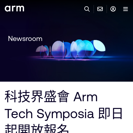
Skip to Main Content
Skip to Footer
與 ARM 聯絡
ARM 帳號
搜尋
產品
Newsroom
聯絡技術支援
Arm 帳號
IP 技術支援
應用市場
登入以存取您的 Arm 帳號。
Keil Tools
登入
聯絡業務人員
合作夥伴
Flexible Access 企業版
科技界盛會 Arm
一般 IP 授權方案
開發者
其他事項
Tech Symposia 即日
Arm Integrity Helpline
支援與訓練
教育計畫項目
起開放報名
媒體聯絡