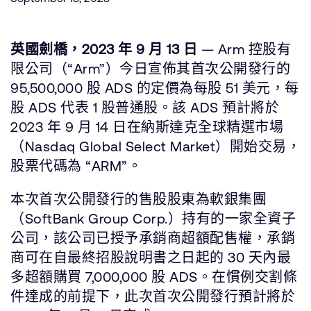
公司資訊
人才招募
研究合作
英國劍橋，2023 年 9 月 13 日
— Arm 控股有
網站
限公司（“Arm”）今日宣佈其首次公開發行的
投資者
95,500,000 股 ADS 的定價為每股 51 美元，每
股 ADS 代表 1 股普通股。該 ADS 預計將於
通報安全漏洞
2023 年 9 月 14 日在納斯達克全球精選市場
（Nasdaq Global Select Market）開始交易，
Arm 全球總部
股票代碼為 “ARM”。
110 Fulbourn Road
Cambridge, UK
CB1 9NJ
本次首次公開發行的售股股東為軟銀集團
Tel: + 44(1223) 400 400 [main reception]
（SoftBank Group Corp.）持有的一家全資子
Fax: + 44(1223) 400 410
公司，該公司已授予承銷商超額配售權，承銷
查詢全球辦公室
商可在自最終招股說明書之日起的 30 天內最
多超額購買 7,000,000 股 ADS。在慣例交割條
件達成的前提下，此次首次公開發行預計將於