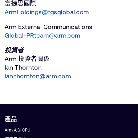
富捷思國際
ArmHoldings@fgsglobal.com
Arm External Communications
Global-PRteam@arm.com
投資者
Arm 投資者關係
Ian Thornton
Ian.thornton@arm.com
產品
Arm AGI CPU