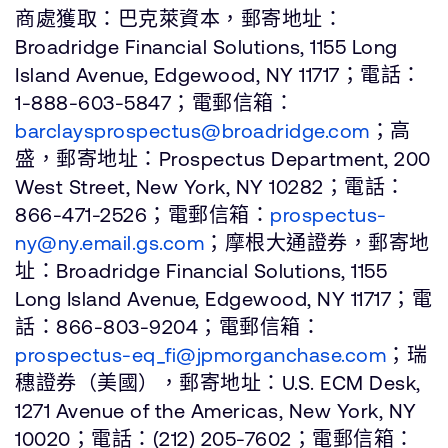
商處獲取：巴克萊資本，郵寄地址：
Broadridge Financial Solutions, 1155 Long
Island Avenue, Edgewood, NY 11717；電話：
1-888-603-5847；電郵信箱：
barclaysprospectus@broadridge.com
；高
盛，郵寄地址：Prospectus Department, 200
West Street, New York, NY 10282；電話：
866-471-2526；電郵信箱：
prospectus-
ny@ny.email.gs.com
；摩根大通證券，郵寄地
址：Broadridge Financial Solutions, 1155
Long Island Avenue, Edgewood, NY 11717；電
話：866-803-9204；電郵信箱：
prospectus-eq_fi@jpmorganchase.com
；瑞
穗證券（美國），郵寄地址：U.S. ECM Desk,
1271 Avenue of the Americas, New York, NY
10020；電話：(212) 205-7602；電郵信箱：