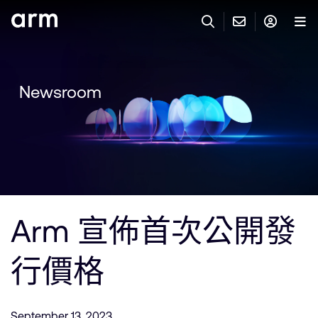
Skip to Main Content
Skip to Footer
與 ARM 聯絡
ARM 帳號
搜尋
產品
Newsroom
聯絡技術支援
Arm 帳號
IP 技術支援
應用市場
登入以存取您的 Arm 帳號。
Keil Tools
登入
聯絡業務人員
合作夥伴
Flexible Access 企業版
Arm 宣佈首次公開發
一般 IP 授權方案
開發者
其他事項
行價格
Arm Integrity Helpline
支援與訓練
教育計畫項目
媒體聯絡
September 13, 2023