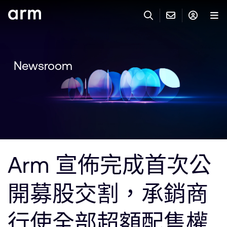
Skip to Main Content
Skip to Footer
與 ARM 聯絡
ARM 帳號
搜尋
產品
Newsroom
聯絡技術支援
Arm 帳號
IP 技術支援
應用市場
登入以存取您的 Arm 帳號。
Keil Tools
登入
聯絡業務人員
合作夥伴
Flexible Access 企業版
Arm 宣佈完成首次公
一般 IP 授權方案
開發者
其他事項
開募股交割，承銷商
Arm Integrity Helpline
支援與訓練
教育計畫項目
行使全部超額配售權
媒體聯絡