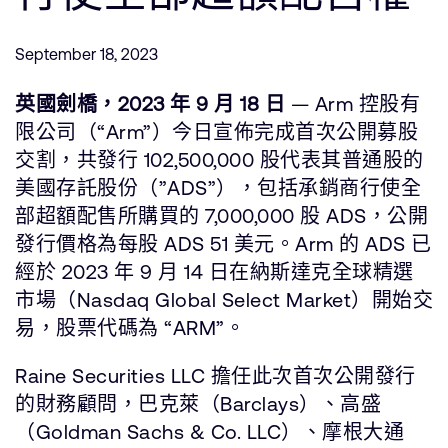
公司資訊
人才招募
September 18, 2023
研究合作
網站
英國劍橋，2023 年 9 月 18 日
— Arm 控股有
投資者
限公司（“Arm”）今日宣佈完成首次公開募股
通報安全漏洞
交割，共發行 102,500,000 股代表其普通股的
美國存託股份（”ADS”），包括承銷商行使全
部超額配售所購買的 7,000,000 股 ADS，公開
Arm 全球總部
發行價格為每股 ADS 51 美元。Arm 的 ADS 已
110 Fulbourn Road
Cambridge, UK
經於 2023 年 9 月 14 日在納斯達克全球精選
CB1 9NJ
市場（Nasdaq Global Select Market）開始交
Tel: + 44(1223) 400 400 [main reception]
Fax: + 44(1223) 400 410
易，股票代碼為 “ARM”。
查詢全球辦公室
Raine Securities LLC 擔任此次首次公開發行
的財務顧問，巴克萊（Barclays）、高盛
（Goldman Sachs & Co. LLC）、摩根大通