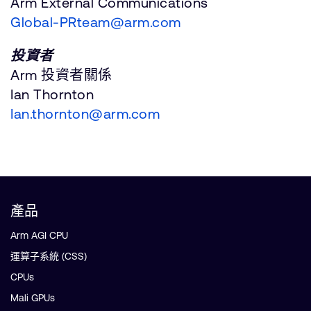
Arm External Communications
Global-PRteam@arm.com
投資者
Arm 投資者關係
Ian Thornton
Ian.thornton@arm.com
產品
Arm AGI CPU
運算子系統 (CSS)
CPUs
Mali GPUs