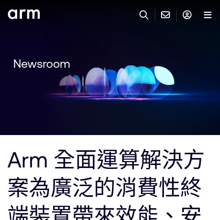
Skip to Main Content
Skip to Footer
與 ARM 聯絡
ARM 帳號
搜尋
產品
Newsroom
聯絡技術支援
Arm 帳號
IP 技術支援
應用市場
登入以存取您的 Arm 帳號。
Keil Tools
登入
聯絡業務人員
合作夥伴
Flexible Access 企業版
Arm 全面運算解決方
一般 IP 授權方案
開發者
其他事項
案為廣泛的消費性終
Arm Integrity Helpline
支援與訓練
教育計畫項目
端裝置帶來效能、安
媒體聯絡