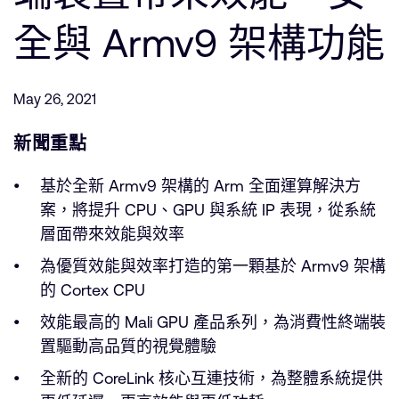
公司資訊
人才招募
全與 Armv9 架構功能
研究合作
網站
May 26, 2021
投資者
通報安全漏洞
新聞重點
基於全新 Armv9 架構的 Arm 全面運算解決方
Arm 全球總部
案，將提升 CPU、GPU 與系統 IP 表現，從系統
110 Fulbourn Road
Cambridge, UK
層面帶來效能與效率
CB1 9NJ
為優質效能與效率打造的第一顆基於 Armv9 架構
Tel: + 44(1223) 400 400 [main reception]
Fax: + 44(1223) 400 410
的 Cortex CPU
查詢全球辦公室
效能最高的 Mali GPU 產品系列，為消費性終端裝
置驅動高品質的視覺體驗
全新的 CoreLink 核心互連技術，為整體系統提供