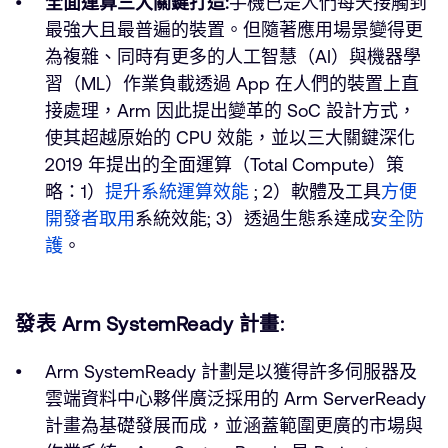
全面運算三大關鍵打造:
手機已是人們每天接觸到
最強大且最普遍的裝置。但隨著應用場景變得更
為複雜、同時有更多的人工智慧（AI）與機器學
習（ML）作業負載透過 App 在人們的裝置上直
接處理，Arm 因此提出變革的 SoC 設計方式，
使其超越原始的 CPU 效能，並以三大關鍵深化
2019 年提出的全面運算（Total Compute）策
略：1）
提升系統運算效能
; 2）軟體及工具
方便
開發者取用
系統效能; 3）透過生態系達成
安全防
護
。
發表 Arm SystemReady 計畫:
Arm SystemReady 計劃是以獲得許多伺服器及
雲端資料中心夥伴廣泛採用的 Arm ServerReady
計畫為基礎發展而成，並涵蓋範圍更廣的市場與