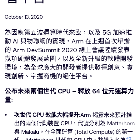
公司資訊
人才招募
October 13, 2020
研究合作
網站
為因應第五波運算時代來臨，以及 5G 加速推
投資者
動 AI 與物聯網的實現，Arm 在上週首次舉辦
通報安全漏洞
的 Arm DevSummit 2020 線上會議陸續發表
幾項硬體發展藍圖，以及全新升級的軟體開發
環境，為全球廣大的開發者提供發揮創意、實
Arm 全球總部
現創新、掌握商機的絕佳平台。
110 Fulbourn Road
Cambridge, UK
CB1 9NJ
公布未來兩個世代 CPU – 釋放 64 位元運算力
Tel: + 44(1223) 400 400 [main reception]
量:
Fax: + 44(1223) 400 410
查詢全球辦公室
次世代 CPU 效能大幅提升:
Arm 揭露未來預計推
出的兩個行動裝置 CPU，代號分別為 Matterhorn
與 Makalu。在全面運算 (Total Compute) 的第一