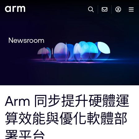
Skip to Main Content
Skip to Footer
與 ARM 聯絡
ARM 帳號
搜尋
產品
Newsroom
聯絡技術支援
Arm 帳號
IP 技術支援
應用市場
登入以存取您的 Arm 帳號。
Keil Tools
登入
聯絡業務人員
合作夥伴
Flexible Access 企業版
Arm 同步提升硬體運
一般 IP 授權方案
開發者
其他事項
算效能與優化軟體部
Arm Integrity Helpline
支援與訓練
教育計畫項目
署平台
媒體聯絡