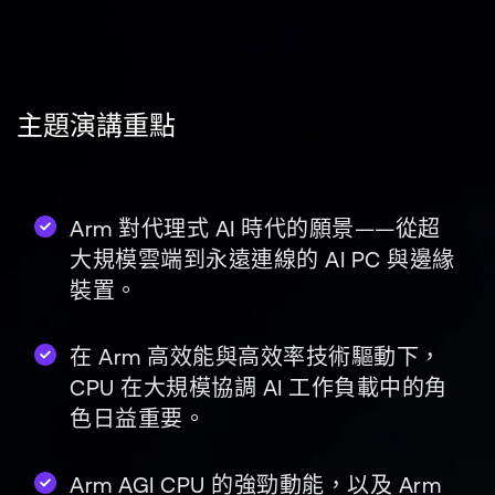
公司資訊
人才招募
研究合作
網站
主題演講重點
投資者
通報安全漏洞
Arm 對代理式 AI 時代的願景——從超
Arm 全球總部
大規模雲端到永遠連線的 AI PC 與邊緣
110 Fulbourn Road
裝置。
Cambridge, UK
CB1 9NJ
Tel: + 44(1223) 400 400 [main reception]
在 Arm 高效能與高效率技術驅動下，
Fax: + 44(1223) 400 410
CPU 在大規模協調 AI 工作負載中的角
查詢全球辦公室
色日益重要。
Arm AGI CPU 的強勁動能，以及 Arm