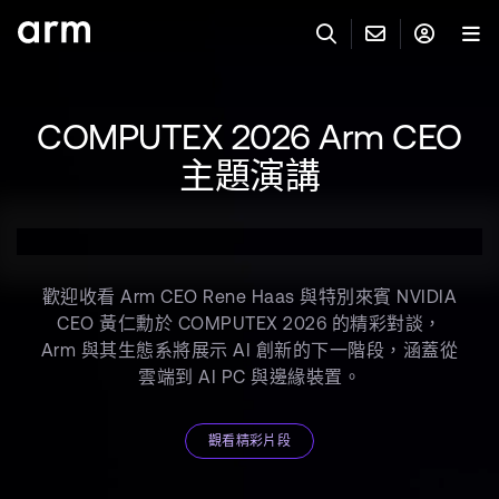
Skip to Main Content
Skip to Footer
與 ARM 聯絡
ARM 帳號
搜尋
產品
COMPUTEX 2026 Arm CEO
聯絡技術支援
主題演講
Arm 帳號
IP 技術支援
應用市場
登入以存取您的 Arm 帳號。
Keil Tools
登入
聯絡業務人員
合作夥伴
歡迎收看 Arm CEO Rene Haas 與特別來賓 NVIDIA
Flexible Access 企業版
CEO 黃仁勳於 COMPUTEX 2026 的精彩對談，
一般 IP 授權方案
Arm 與其生態系將展示 AI 創新的下一階段，涵蓋從
開發者
雲端到 AI PC 與邊緣裝置。
其他事項
Arm Integrity Helpline
支援與訓練
觀看精彩片段
教育計畫項目
媒體聯絡