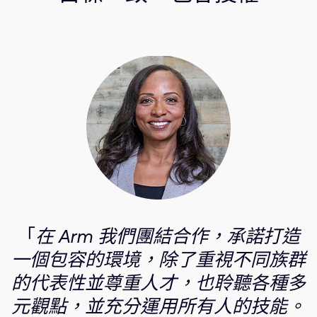
公司資訊
人才招募
研究合作
網站
投資者
通報安全漏洞
Arm 全球總部
110 Fulbourn Road
Cambridge, UK
CB1 9NJ
Tel: + 44(1223) 400 400 [main reception]
Fax: + 44(1223) 400 410
「
在 Arm 我們團結合作，承諾打造
查詢全球辦公室
一個包容的環境，除了重視不同族群
的代表性並尊重人才，也聆聽各種多
元觀點，並充分運用所有人的技能。