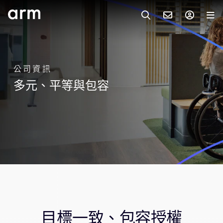
Skip to Main Content
Skip to Footer
與 ARM 聯絡
ARM 帳號
搜尋
產品
公司資訊
聯絡技術支援
Arm 帳號
多元、平等與包容
IP 技術支援
應用市場
登入以存取您的 Arm 帳號。
Keil Tools
登入
聯絡業務人員
合作夥伴
Flexible Access 企業版
一般 IP 授權方案
開發者
其他事項
Arm Integrity Helpline
支援與訓練
教育計畫項目
目標一致、包容授權
媒體聯絡