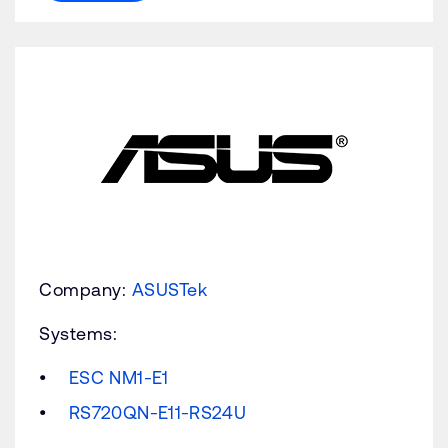
Company:
ASUSTek
Systems:
ESC NM1-E1
RS720QN-E11-RS24U