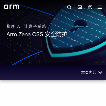
Skip to Main Content
Skip to Footer
联系 ARM
ARM 帐号
搜索
产品
物理 AI 计算子系统
Arm Zena CSS 安全防护
联系技术支持
ARM 账户
IP 技术支持
应用市场
登录以访问您的 Arm 账户。
Keil 工具
登录
联系业务人员
开发者
需要 Arm ID 吗？
在此注册
一般 IP 授权方案
本页内容
其他事项
公司信息
快捷链接
Arm 廉洁举报热线
概述
账户
教育项目
优势
产品
媒体联系
探索 Zena CSS 安全防护
工具软件
人才招聘