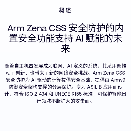
用例
支持案例
研究合作
概述
成功案例
网站
开发者计划
资源
Arm Zena CSS 安全防护的内
投资者
控制台
置安全功能支持 AI 赋能的未
通报安全漏洞
管理您的账户
来
Arm 全球总部
用户个人资料
110 Fulbourn Road
随着自主机器发展成为联网、AI 定义的系统，其采用既推
Cambridge, UK
动了创新，也带来了新的网络安全挑战。Arm Zena CSS
CB1 9NJ
Tel: + 44(1223) 400 400 [总机]
安全防护为 AI 驱动的计算提供安全基础，提供由 Armv9
Fax: + 44(1223) 400 410
防御安全架构支撑的分层保护。专为 ASIL B 应用而设
计，符合 ISO 21434 和 UNECE R155 标准，可保护智能出
查看全球办公室
行领域不断扩大的攻击面。