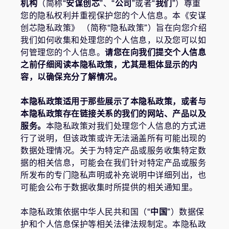
机构
（简称“
安谋创芯
”、“
公司
”或者“
我们
”）尊重
支持案例
研究合作
您的隐私权利并重视保护您的个人信息。本《安谋
创芯隐私政策》 （简称“隐私政策”）旨在向您介绍
网站
开发者计划
我们如何收集和处理您的个人信息，以及您可以如
投资者
控制台
何管理您的个人信息。
请您在向我们提交个人信息
通报安全漏洞
之前仔细阅读本隐私政策，尤其是粗体显示的内
管理您的账户
容，以确保充分了解情况。
Arm 全球总部
用户个人资料
本隐私政策适用于那些展示了本隐私政策，或者与
110 Fulbourn Road
本隐私政策存在链接关系的我们的网站、产品以及
Cambridge, UK
服务。
本隐私政策对我们处理您个人信息的方式进
CB1 9NJ
Tel: + 44(1223) 400 400 [总机]
行了说明，但该政策或许无法涵盖所有可能出现的
Fax: + 44(1223) 400 410
数据处理情况。关于为特定产品或服务收集特定数
据的相关信息，可能会在我们针对特定产品或服务
查看全球办公室
所发布的专门隐私声明或补充说明中详细列出，也
可能会公布于数据收集时所提供的相关通知里。
本隐私政策依据中华人民共和国（“
中国
”）数据保
护和个人信息保护等相关法律法规制定。本隐私政