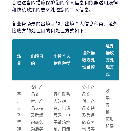
合理适当的措施保护您的个人信息和依照适用法律
和隐私政策的要求处理您的个人信息。
各业务场景的出境目的、出境个人信息种类、境外
接收方的处理目的和处理方式如下：
境外
境外接
接收
场
出境目
出境个人
收方处
方处
景
的
信息种类
理目的
理方
式
安排产
安排产
收
客
品交
客户联系
品交
集、
户
付、产
人的姓
付、产
传
关
品支持
名、电话
品支持
输、
系
及后续
号码、电
及后续
使用
管
的商务
子邮箱地
的商务
和存
理
沟通等
址、国籍
沟通等