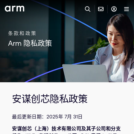
Skip to Main Content
Skip to Footer
联系 ARM
ARM 帐号
搜索
产品
条款和政策
Arm 隐私政策
联系技术支持
ARM 账户
IP 技术支持
应用市场
登录以访问您的 Arm 账户。
Keil 工具
登录
联系业务人员
开发者
需要 Arm ID 吗？
在此注册
一般 IP 授权方案
其他事项
公司信息
安谋创芯隐私政策
快捷链接
Arm 廉洁举报热线
账户
教育项目
最后更新日期：2025年 7月 31日
产品
媒体联系
安谋创芯（上海）技术有限公司及其子公司和分支
工具软件
人才招聘