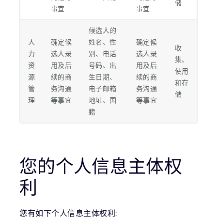
储
事宜
事宜
候选人的
人
确定候
姓名、性
确定候
收
力
选人录
别、电话
选人录
集、
资
用及后
号码、出
用及后
使用
源
续的商
生日期、
续的商
和存
管
务沟通
电子邮箱
务沟通
储
理
等事宜
地址、国
等事宜
籍
您的个人信息主体权
利
您有如下个人信息主体权利: