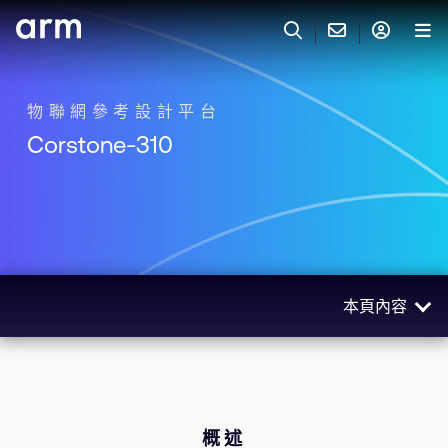
Skip to Main Content
Skip to Footer
與 ARM 聯絡
ARM 帳號
搜尋
產品
物聯網參考設計平台
Corstone-310
聯絡技術支援
Arm 帳號
IP 技術支援
應用市場
登入以存取您的 Arm 帳號。
Keil Tools
登入
聯絡業務人員
合作夥伴
Flexible Access 企業版
本頁內容
一般 IP 授權方案
開發者
其他事項
概述
Arm Integrity Helpline
支援與訓練
元件
教育計畫項目
軟體與工具
概述
媒體聯絡