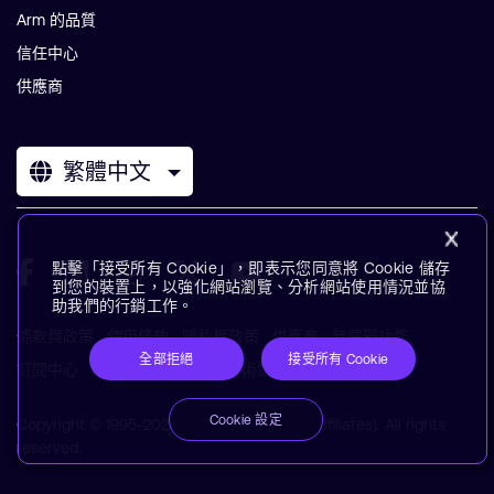
Arm 的品質
信任中心
供應商
繁體中文
點擊「接受所有 Cookie」，即表示您同意將 Cookie 儲存
到您的裝置上，以強化網站瀏覽、分析網站使用情況並協
助我們的行銷工作。
條款與政策
使用條款
隱私權政策
供應商
無障礙功能
全部拒絕
接受所有 Cookie
訂閱中心
商標
現代奴役聲明
術語表
Cookie 設定
Copyright © 1995-2026 Arm Limited (or its affiliates). All rights
reserved.