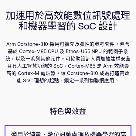
公司資訊
相關產品
人才招募
加速用於高效能數位訊號處理
資源
研究合作
和機器學習的 SoC 設計
網站
投資者
Arm Corstone-310 採用可擴充及彈性的參考套件，包含
通報安全漏洞
基於 Cortex-M85 CPU 及 Ethos-U55 NPU 的範例子系
統，以及一系列其他元件。可協助設計人員加速建構安全
Arm 全球總部
且具人工智慧功能的 SoC。Cortex-M85 是 Arm 效能最
高的 Cortex-M 處理器，讓 Corstone-310 成為打造高效
110 Fulbourn Road
Cambridge, UK
能 SoC 理想的起點，鎖定一系列物聯網應用。
CB1 9NJ
Tel: + 44(1223) 400 400 [main reception]
Fax: + 44(1223) 400 410
查詢全球辦公室
特色與效益
適用於純量、數位訊號處理及機器學習的高