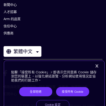
新聞中心
人才招募
Arm 的品質
信任中心
供應商
繁體中文
點擊「接受所有 Cookie」，即表示您同意將 Cookie 儲存
到您的裝置上，以強化網站瀏覽、分析網站使用情況並協
助我們的行銷工作。
條款與政策
使用條款
隱私權政策
供應商
無障礙功能
全部拒絕
接受所有 Cookie
訂閱中心
商標
現代奴役聲明
術語表
Cookie 設定
Copyright © 1995-2026 Arm Limited (or its affiliates). All rights