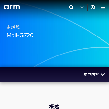
Skip to Main Content
Skip to Footer
與 ARM 聯絡
ARM 帳號
搜尋
產品
多媒體
Mali-G720
聯絡技術支援
Arm 帳號
IP 技術支援
應用市場
登入以存取您的 Arm 帳號。
Keil Tools
登入
聯絡業務人員
合作夥伴
Flexible Access 企業版
本頁內容
一般 IP 授權方案
開發者
其他事項
概述
Arm Integrity Helpline
支援與訓練
產品規格
教育計畫項目
技術
概述
媒體聯絡