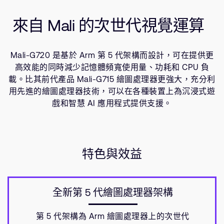
公司資訊
相關產品
人才招募
來自 Mali 的次世代視覺運算
使用場景
研究合作
資源
網站
Mali-G720 是基於 Arm 第 5
代架構而設計，可在提供更
投資者
高效能的同時減少記憶體頻寬使用量、功耗和 CPU 負
通報安全漏洞
載。比其前代產品 Mali-G715 繪圖處理器更強大，充分利
用先進的繪圖處理器技術，可以在各種裝置上為沉浸式遊
戲和智慧 AI 應用程式提供支援。
Arm 全球總部
110 Fulbourn Road
Cambridge, UK
CB1 9NJ
Tel: + 44(1223) 400 400 [main reception]
特色與效益
Fax: + 44(1223) 400 410
查詢全球辦公室
全新第 5
代繪圖處理器架構
第 5
代架構為 Arm 繪圖處理器上的次世代